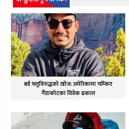
बर्ड फ्लुविरुद्धको खोज: अमेरिकामा चम्किए
गैंडाकोटका विवेक ढकाल