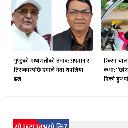
गुण्डुको मध्यरातीको तनाव: अपमान र
रिक्सा चाल
तिरष्कारपछि एमाले नेता थपलिया
कथा: “छोरा
ढले
निको हुन्थ्य
यो छुटाउनुभयो कि?