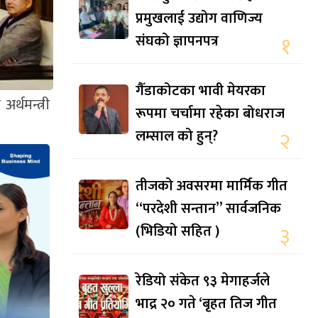
प्रमुखलाई उद्योग वाणिज्य
संघको ज्ञापनपत्र
१
गैँडाकोटका भावी मेयरका
्थमन्त्री
रूपमा चर्चामा रहेका बोधराज
लम्साल को हुन्?
२
तीजको अवसरमा मार्मिक गीत
“परदेशी सन्तान” सार्वजनिक
(भिडियो सहित )
३
रेडियो संकेत ९३ मेगाहर्जले
भाद्र २० गते ‘बृहत तिज गीत