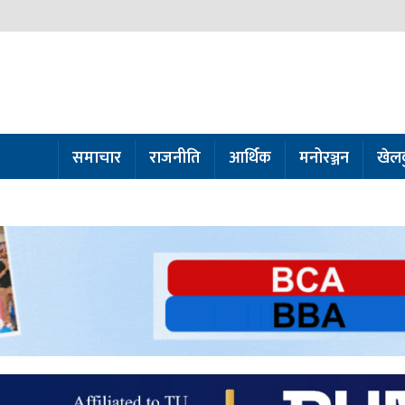
समाचार
राजनीति
आर्थिक
मनोरञ्जन
खेल
ो