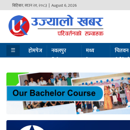
बिहिबार
,
साउन
२१
,
२०८३
| August 6, 2026
होमपेज
नवलपुर
विशेष
☰
होमपेज
नवलपुर
मध्य
चितवन
विशेष
नेपाल
सेरोफेर
मध्य
नेपाल
चितवन
सेरोफेरो
समाचार
राजनीति