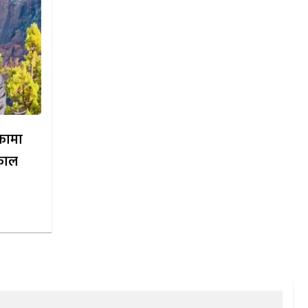
िकामा
काल