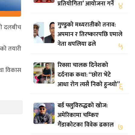
प्रतियोगिता’ आयोजना गर्ने
४
गुण्डुको मध्यरातीको तनाव:
ागी दलबीच
अपमान र तिरष्कारपछि एमाले
नेता थपलिया ढले
५
धनको तयारी
रिक्सा चालक दिनेशको
तथा विकास
दर्दनाक कथा: “छोरा भेटे
आधा रोग त्यसै निको हुन्थ्यो”
६
बर्ड फ्लुविरुद्धको खोज:
अमेरिकामा चम्किए
गैंडाकोटका विवेक ढकाल
७