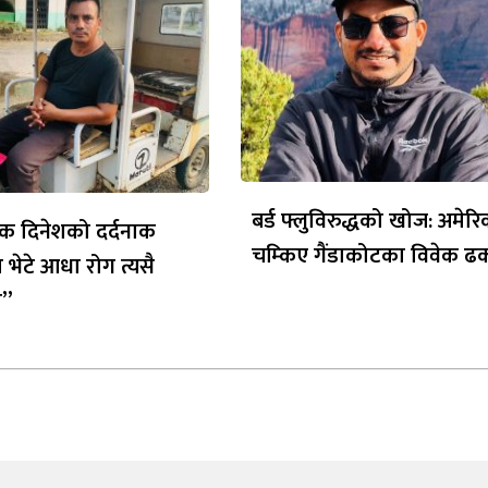
बर्ड फ्लुविरुद्धको खोज: अमेर
क दिनेशको दर्दनाक
चम्किए गैंडाकोटका विवेक ढ
 भेटे आधा रोग त्यसै
ो”