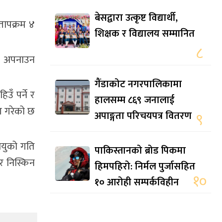
बेसद्वारा उत्कृष्ट विद्यार्थी,
तापक्रम ४
शिक्षक र विद्यालय सम्मानित
८
नी अपनाउन
गैंडाकोट नगरपालिकामा
ँ पर्ने र
हालसम्म ८६९ जनालाई
पण गरेको छ
अपाङ्गता परिचयपत्र वितरण
९
वायुको गति
पाकिस्तानको ब्रोड पिकमा
िर निस्किन
हिमपहिरो: निर्मल पुर्जासहित
१०
१० आरोही सम्पर्कविहीन