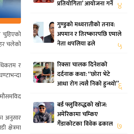
प्रतियोगिता’ आयोजना गर्ने
४
गुण्डुको मध्यरातीको तनाव:
अपमान र तिरष्कारपछि एमाले
 चुहिएको
नेता थपलिया ढले
५
हर चलेको
रिक्सा चालक दिनेशको
अधिकतम र
दर्दनाक कथा: “छोरा भेटे
ण्टाभन्दा
आधा रोग त्यसै निको हुन्थ्यो”
६
ो मौसमविद
बर्ड फ्लुविरुद्धको खोज:
अमेरिकामा चम्किए
का अनुसार
गैंडाकोटका विवेक ढकाल
७
क्षेत्रमा