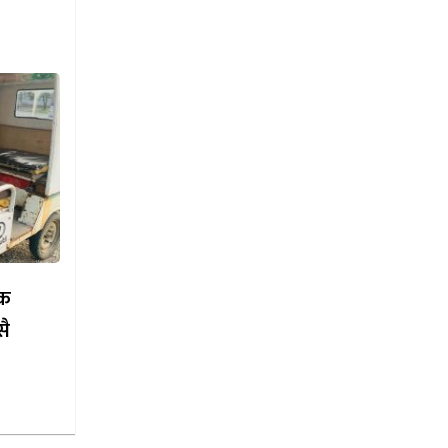
ाक
सै