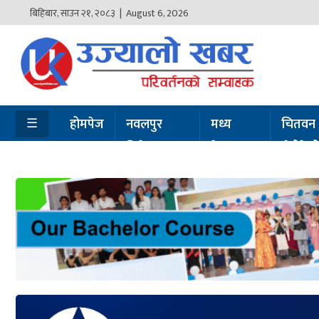
बिहिबार
,
साउन
२१
,
२०८३
| August 6, 2026
होमपेज
नवलपुर
विशेष
☰
होमपेज
नवलपुर
मध्य
चितवन
विशेष
नेपाल
सेरोफेर
मध्य
नेपाल
चितवन
सेरोफेरो
समाचार
राजनीति