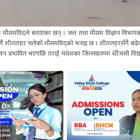
ो मौसमविदले बताएका छन् । जल तथा मौसम विज्ञान विभागक
ुहिरोसँगै शीतलहर चलेको मौसमविद्को भनाइ छ । शीतलहरसँगै बढे
्रभावित भएपछि तराई मधेशका जिल्लाहरुमा धेरैजसो विद्य