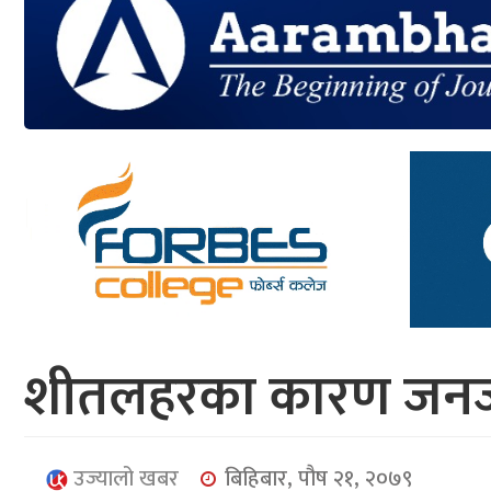
आर्थिक
मनोरञ्जन
खेलकुद
अन्तर्राष्ट्रिय/
प्रबास
युनिकोड
शीतलहरका कारण जनजी
उज्यालो खबर
बिहिबार, पौष २१, २०७९