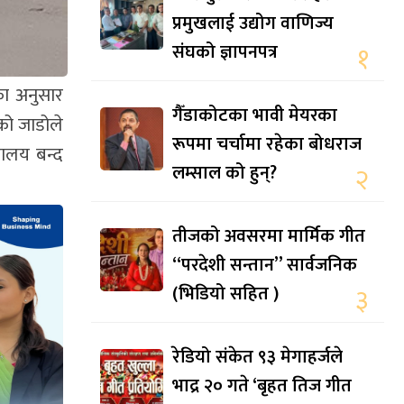
प्रमुखलाई उद्योग वाणिज्य
संघको ज्ञापनपत्र
१
ा अनुसार
गैँडाकोटका भावी मेयरका
को जाडोले
रूपमा चर्चामा रहेका बोधराज
ालय बन्द
लम्साल को हुन्?
२
तीजको अवसरमा मार्मिक गीत
“परदेशी सन्तान” सार्वजनिक
(भिडियो सहित )
३
रेडियो संकेत ९३ मेगाहर्जले
भाद्र २० गते ‘बृहत तिज गीत