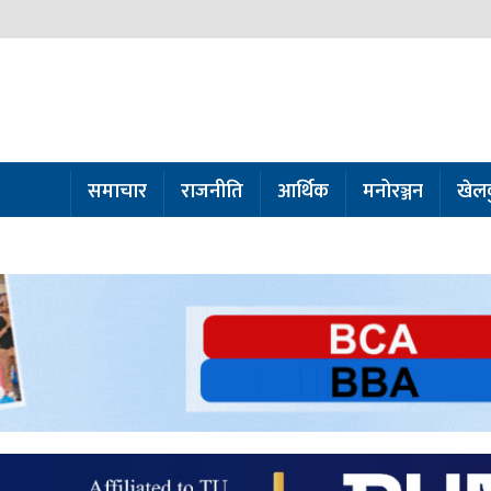
समाचार
राजनीति
आर्थिक
मनोरञ्जन
खेल
ो