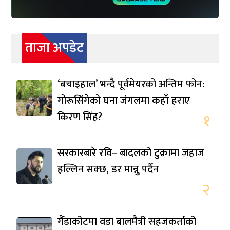
ताजा अपडेट
‘बचाइहाल’ भन्दै पूर्वमेयरको अन्तिम फोन:
गोरूसिंगेको घना जंगलमा कहाँ हराए
किरण सिंह?
१
सरकारबारे रवि– बादलको टुक्रामा जहाज
हल्लिन सक्छ, डर मान्नु पर्दैन
२
गैँडाकोटमा वडा बालमैत्री सहजकर्ताको