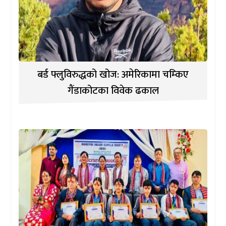
बर्ड फ्लुविरुद्धको खोज: अमेरिकामा चम्किए
गैंडाकोटका विवेक ढकाल