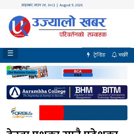
आइतबार
,
साउन
२४
,
२०८३
| August 9, 2026
होमपेज
नवलपुर
विशेष
☰
ट्रेन्डिङ
भर्खरै
मध्य
नेपाल
चितवन
सेरोफेरो
समाचार
राजनीति