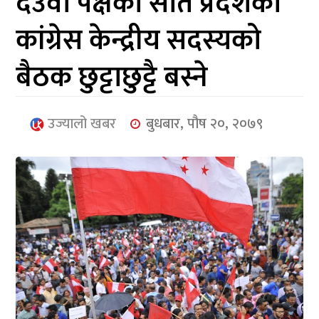
देउवा पक्षका सातै प्रदेशका
आर्थिक
कांग्रेस केन्द्रीय सदस्यको
मनोरञ्जन
बैठक छुट्टाछुट्टै बस्ने
खेलकुद
अन्तर्राष्ट्रिय/
उज्यालो खबर
बुधबार, पौष २०, २०७९
प्रबास
युनिकोड