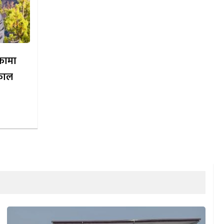
िकामा
काल