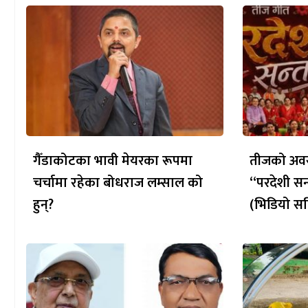
गैँडाकोटका भावी मेयरका रूपमा
तीजको अवस
चर्चामा रहेका बोधराज लम्साल को
“परदेशी सन
हुन्?
(भिडियो सह