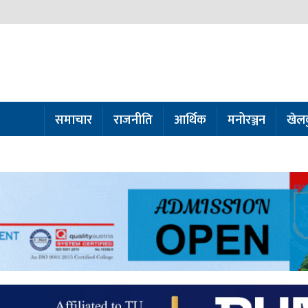
समाचार
राजनीति
आर्थिक
मनोरञ्जन
खेल
ो