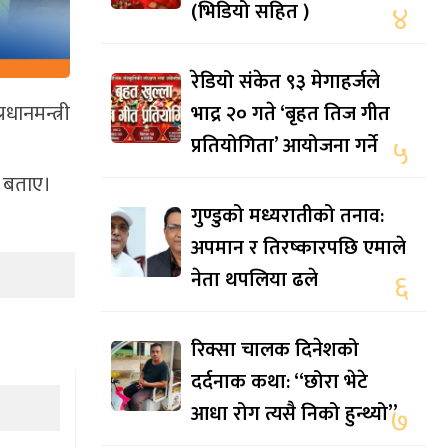
(भिडियो सहित )
४
रेडियो संकेत ९३ मेगाहर्जले
ानमन्त्री
भाद्र २० गते ‘बृहत तिज गीत
प्रतियोगिता’ आयोजना गर्ने
५
ने बताए।
गुण्डुको मध्यरातीको तनाव:
अपमान र तिरष्कारपछि एमाले
नेता थपलिया ढले
६
रिक्सा चालक दिनेशको
दर्दनाक कथा: “छोरा भेटे
आधा रोग त्यसै निको हुन्थ्यो”
७