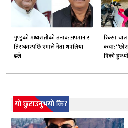
गुण्डुको मध्यरातीको तनाव: अपमान र
रिक्सा चाल
तिरष्कारपछि एमाले नेता थपलिया
कथा: “छोरा
ढले
निको हुन्थ्य
यो छुटाउनुभयो कि?