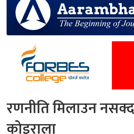
आर्थिक
मनोरञ्जन
खेलकुद
अन्तर्राष्ट्रिय/
प्रबास
युनिकोड
रणनीति मिलाउन नसक्दा 
कोइराला