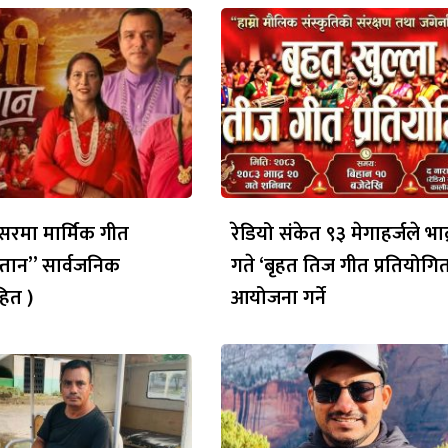
रमा मार्मिक गीत
रेडियो संकेत ९३ मेगाहर्जले भाद
्तान” सार्वजनिक
गते ‘बृहत तिज गीत प्रतियोगित
ित )
आयोजना गर्ने