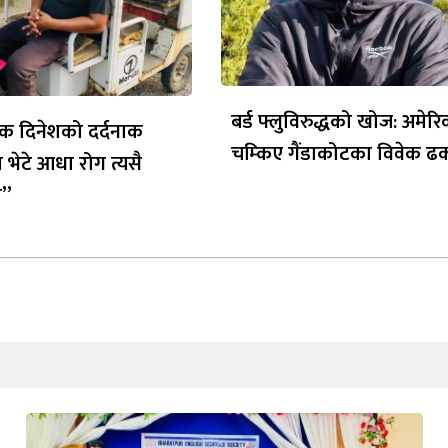
बर्ड फ्लुविरुद्धको खोज: अमेर
क दिनेशको दर्दनाक
चम्किए गैंडाकोटका विवेक ढ
 भेटे आधा रोग त्यसै
ो”