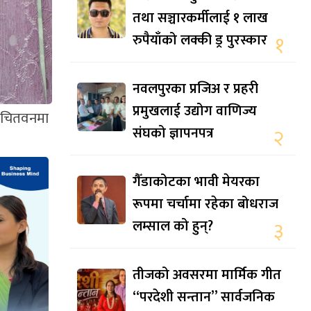
तथा सञ्चारकर्मीलाई १ लाख
रुपैयाँको लक्की ड्र पुरस्कार
१
नवलपुरका प्रजिअ र प्रहरी
प्रमुखलाई उद्योग वाणिज्य
। चितवनमा
संघको ज्ञापनपत्र
२
गैँडाकोटका भावी मेयरका
रूपमा चर्चामा रहेका बोधराज
लम्साल को हुन्?
३
तीजको अवसरमा मार्मिक गीत
“परदेशी सन्तान” सार्वजनिक