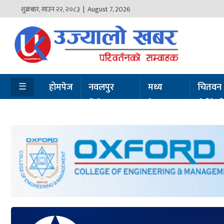
शुक्रबार
,
साउन
२२
,
२०८३
| August 7, 2026
होमपेज
नवलपुर
विशेष
☰
होमपेज
नवलपुर
मध्य
चितवन
विशेष
नेपाल
सेरोफेर
मध्य
नेपाल
चितवन
सेरोफेरो
समाचार
राजनीति