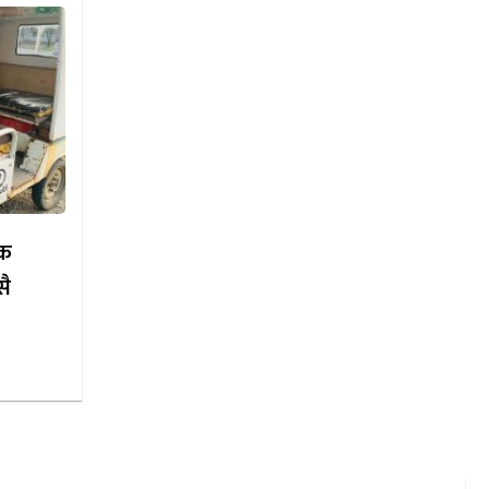
ाक
सै