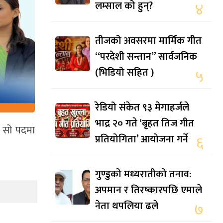
लम्साल को हुन्?
४
तीजको अवसरमा मार्मिक गीत
“परदेशी सन्तान” सार्वजनिक
(भिडियो सहित )
५
रेडियो संकेत ९३ मेगाहर्जले
भाद्र २० गते ‘बृहत तिज गीत
ई सो पदमा
प्रतियोगिता’ आयोजना गर्ने
६
गुण्डुको मध्यरातीको तनाव:
अपमान र तिरष्कारपछि एमाले
नेता थपलिया ढले
७