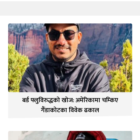
बर्ड फ्लुविरुद्धको खोज: अमेरिकामा चम्किए
गैंडाकोटका विवेक ढकाल