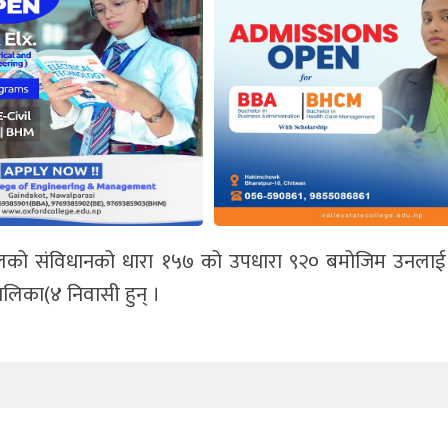
 नेपालको संविधानको धारा १५७ को उपधारा ९२० बमोजिम उनला
ालिका(४ निवासी हुन् ।