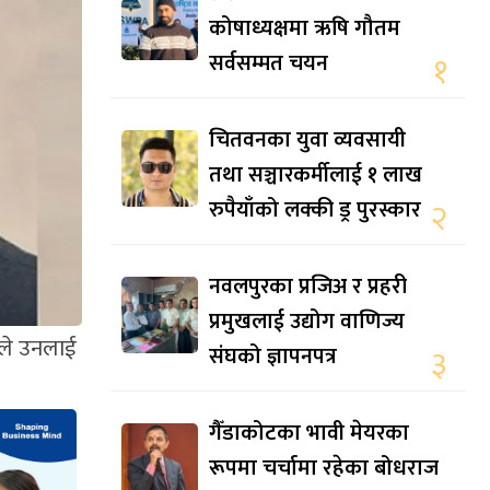
कोषाध्यक्षमा ऋषि गौतम
सर्वसम्मत चयन
१
चितवनका युवा व्यवसायी
तथा सञ्चारकर्मीलाई १ लाख
रुपैयाँको लक्की ड्र पुरस्कार
२
नवलपुरका प्रजिअ र प्रहरी
प्रमुखलाई उद्योग वाणिज्य
रीले उनलाई
संघको ज्ञापनपत्र
३
गैँडाकोटका भावी मेयरका
रूपमा चर्चामा रहेका बोधराज