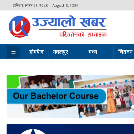
शनिबार
,
साउन
२३
,
२०८३
| August 8, 2026
होमपेज
नवलपुर
विशेष
☰
होमपेज
नवलपुर
मध्य
चितवन
विशेष
नेपाल
सेरोफेर
मध्य
नेपाल
चितवन
सेरोफेरो
समाचार
राजनीति