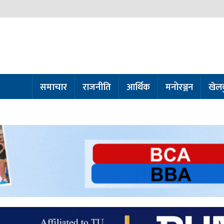
समाचार
राजनीति
आर्थिक
मनोरञ्जन
खेल
ो