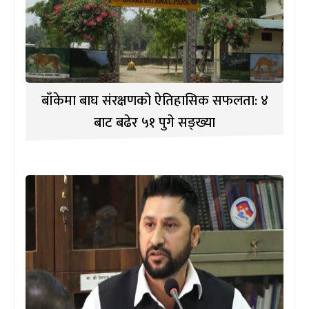
बाँकेमा बाघ संरक्षणको ऐतिहासिक सफलता: ४
बाट बढेर ५१ पुगे सङ्ख्या