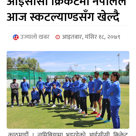
आईसीसी क्रिकेटमा नेपालले
आर्थिक
आज स्कटल्याण्डसँग खेल्दै
मनोरञ्जन
खेलकुद
उज्यालो खबर
आइतबार, मंसिर १८, २०७९
अन्तर्राष्ट्रिय/
प्रबास
युनिकोड
काठमाडौं । नामिबियामा भइरहेको आईसीसी क्रिकेट