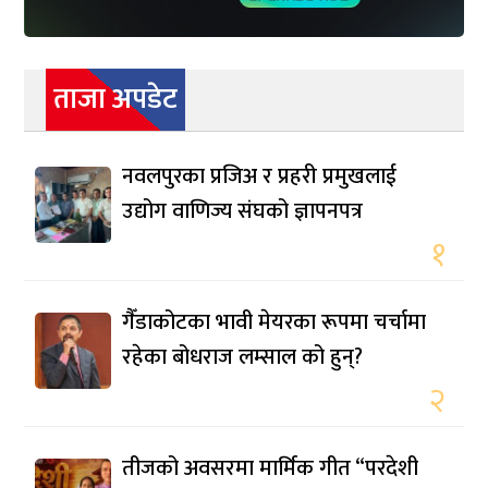
ताजा अपडेट
नवलपुरका प्रजिअ र प्रहरी प्रमुखलाई
उद्योग वाणिज्य संघको ज्ञापनपत्र
१
गैँडाकोटका भावी मेयरका रूपमा चर्चामा
रहेका बोधराज लम्साल को हुन्?
२
तीजको अवसरमा मार्मिक गीत “परदेशी