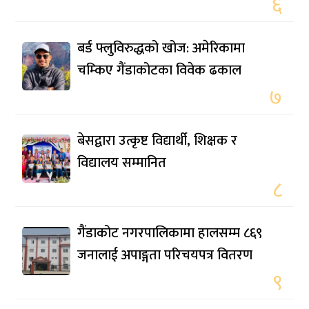
६
बर्ड फ्लुविरुद्धको खोज: अमेरिकामा
चम्किए गैंडाकोटका विवेक ढकाल
७
बेसद्वारा उत्कृष्ट विद्यार्थी, शिक्षक र
विद्यालय सम्मानित
८
गैंडाकोट नगरपालिकामा हालसम्म ८६९
जनालाई अपाङ्गता परिचयपत्र वितरण
९