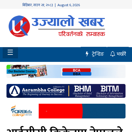
बिहिबार
,
साउन
२१
,
२०८३
| August 6, 2026
होमपेज
नवलपुर
विशेष
☰
ट्रेन्डिङ
भर्खरै
मध्य
नेपाल
चितवन
सेरोफेरो
समाचार
राजनीति