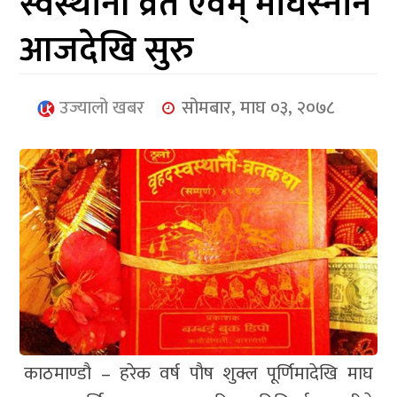
स्वस्थानी व्रत एवम् माघस्‍नान
आर्थिक
आजदेखि सुरु
मनोरञ्जन
खेलकुद
उज्यालो खबर
सोमबार, माघ ०३, २०७८
अन्तर्राष्ट्रिय/
प्रबास
युनिकोड
काठमाण्डौ – हरेक वर्ष पौष शुक्ल पूर्णिमादेखि माघ