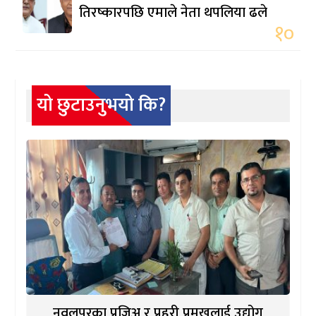
तिरष्कारपछि एमाले नेता थपलिया ढले
१०
यो छुटाउनुभयो कि?
नवलपुरका प्रजिअ र प्रहरी प्रमुखलाई उद्योग