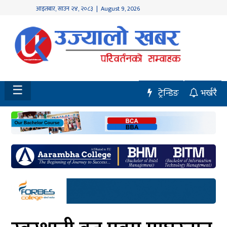
आइतबार
,
साउन
२४
,
२०८३
| August 9, 2026
होमपेज
नवलपुर
विशेष
☰
ट्रेन्डिङ
भर्खरै
मध्य
नेपाल
चितवन
सेरोफेरो
समाचार
राजनीति