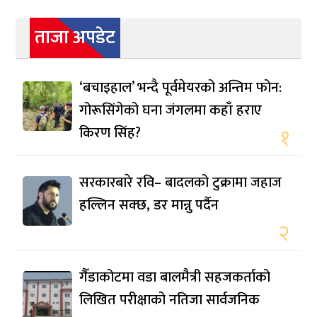
ताजा अपडेट
‘बचाइहाल’ भन्दै पूर्वमेयरको अन्तिम फोन:
गोरूसिंगेको घना जंगलमा कहाँ हराए
किरण सिंह?
१
सरकारबारे रवि– बादलको टुक्रामा जहाज
हल्लिन सक्छ, डर मान्नु पर्दैन
२
गैँडाकोटमा वडा बालमैत्री सहजकर्ताको
लिखित परीक्षाको नतिजा सार्वजनिक