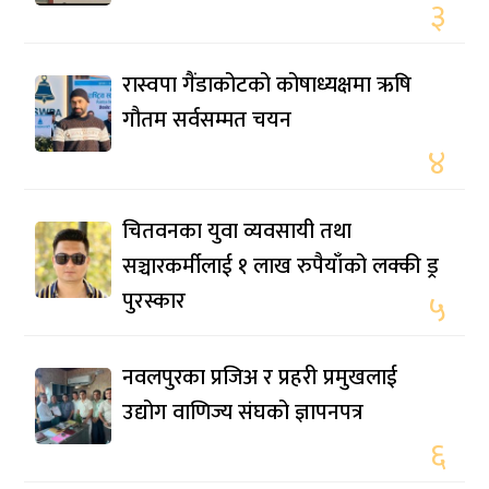
३
रास्वपा गैंडाकोटको कोषाध्यक्षमा ऋषि
गौतम सर्वसम्मत चयन
४
चितवनका युवा व्यवसायी तथा
सञ्चारकर्मीलाई १ लाख रुपैयाँको लक्की ड्र
पुरस्कार
५
नवलपुरका प्रजिअ र प्रहरी प्रमुखलाई
उद्योग वाणिज्य संघको ज्ञापनपत्र
६