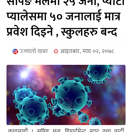
सपिङ मलमा २५ जना, प्यार्टी
आर्थिक
प्यालेसमा ५० जनालाई मात्र
मनोरञ्जन
प्रवेश दिइने , स्कुलहरु बन्द
खेलकुद
अन्तर्राष्ट्रिय/
उज्यालो खबर
आइतबार, माघ ०२, २०७८
प्रबास
युनिकोड
काठमाडौं । सपिङ मल, डिपार्टमेन्ट स्टार तथा पार्टी