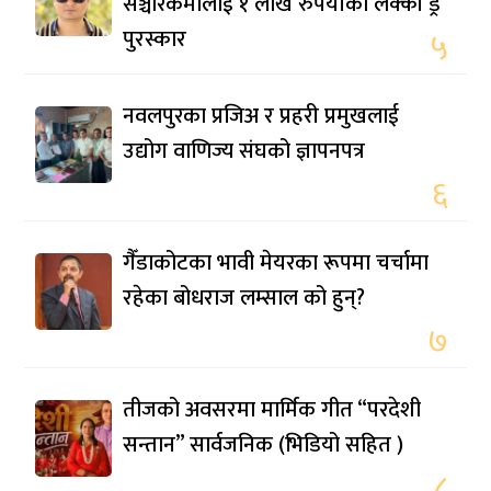
सञ्चारकर्मीलाई १ लाख रुपैयाँको लक्की ड्र
पुरस्कार
५
नवलपुरका प्रजिअ र प्रहरी प्रमुखलाई
उद्योग वाणिज्य संघको ज्ञापनपत्र
६
गैँडाकोटका भावी मेयरका रूपमा चर्चामा
रहेका बोधराज लम्साल को हुन्?
७
तीजको अवसरमा मार्मिक गीत “परदेशी
सन्तान” सार्वजनिक (भिडियो सहित )
८