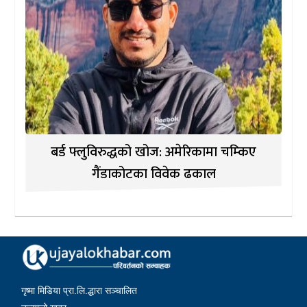
बर्ड फ्लुविरुद्धको खोज: अमेरिकामा चम्किए
गैंडाकोटका विवेक ढकाल
गृष्मा मिडिया प्रा.लि.द्धारा सञ्चालित