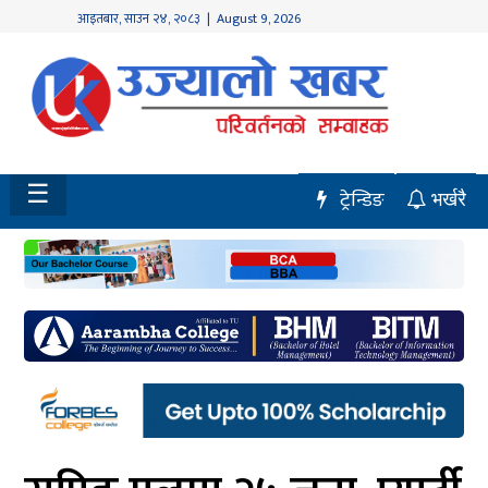
आइतबार
,
साउन
२४
,
२०८३
| August 9, 2026
होमपेज
नवलपुर
विशेष
☰
ट्रेन्डिङ
भर्खरै
मध्य
नेपाल
चितवन
सेरोफेरो
समाचार
राजनीति