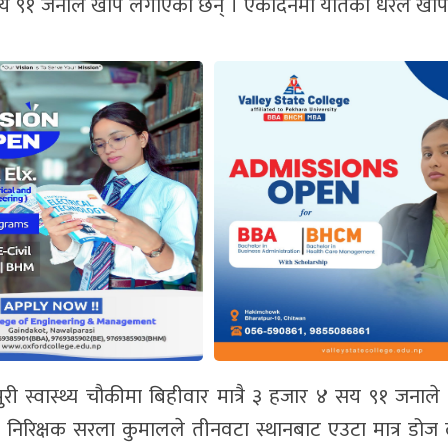
सय ९१ जनाले खोप लगाएका छन् । एकैदिनमा यतिका धेरैले ख
पुरी स्वास्थ्य चौकीमा बिहीवार मात्रै ३ हजार ४ सय ९१ जनाले
थ्य निरिक्षक सरला कुमालले तीनवटा स्थानबाट एउटा मात्र डोज ल