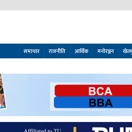
समाचार
राजनीति
आर्थिक
मनोरञ्जन
खेल
ो