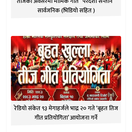
तीजको अवसरमा मार्मिक गीत “परदेशी सन्तान”
सार्वजनिक (भिडियो सहित )
रेडियो संकेत ९३ मेगाहर्जले भाद्र २० गते ‘बृहत तिज
गीत प्रतियोगिता’ आयोजना गर्ने