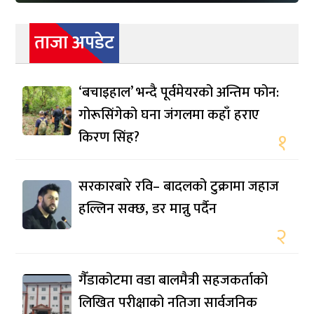
ताजा अपडेट
‘बचाइहाल’ भन्दै पूर्वमेयरको अन्तिम फोन:
गोरूसिंगेको घना जंगलमा कहाँ हराए
किरण सिंह?
१
सरकारबारे रवि– बादलको टुक्रामा जहाज
हल्लिन सक्छ, डर मान्नु पर्दैन
२
गैँडाकोटमा वडा बालमैत्री सहजकर्ताको
लिखित परीक्षाको नतिजा सार्वजनिक