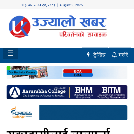
आइतबार
,
साउन
२४
,
२०८३
| August 9, 2026
होमपेज
नवलपुर
विशेष
☰
ट्रेन्डिङ
भर्खरै
मध्य
नेपाल
चितवन
सेरोफेरो
समाचार
राजनीति