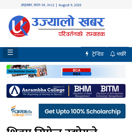
आइतबार
,
साउन
२४
,
२०८३
| August 9, 2026
होमपेज
नवलपुर
विशेष
☰
ट्रेन्डिङ
भर्खरै
मध्य
नेपाल
चितवन
सेरोफेरो
समाचार
राजनीति