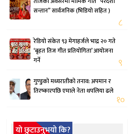
तीजको अवसरमा मार्मिक गीत “परदेशी
सन्तान” सार्वजनिक (भिडियो सहित )
८
रेडियो संकेत ९३ मेगाहर्जले भाद्र २० गते
‘बृहत तिज गीत प्रतियोगिता’ आयोजना
गर्ने
९
गुण्डुको मध्यरातीको तनाव: अपमान र
तिरष्कारपछि एमाले नेता थपलिया ढले
१०
यो छुटाउनुभयो कि?