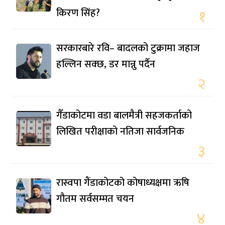
किरण सिंह?
१
सरकारबारे रवि– बादलको टुक्रामा जहाज
हल्लिन सक्छ, डर मान्नु पर्दैन
२
गैँडाकोटमा वडा बालमैत्री सहजकर्ताको
लिखित परीक्षाको नतिजा सार्वजनिक
३
रास्वपा गैंडाकोटको कोषाध्यक्षमा ऋषि
गौतम सर्वसम्मत चयन
४