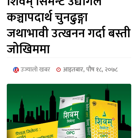
शिवम् सिमेन्ट उद्योगले
आर्थिक
कञ्चापदार्थ चुनढुङ्गा
मनोरञ्जन
जथाभावी उत्खनन गर्दा बस्ती
खेलकुद
जोखिममा
अन्तर्राष्ट्रिय/
प्रबास
उज्यालो खबर
आइतबार, पौष १८, २०७८
युनिकोड