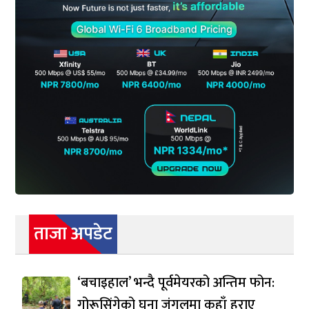
ताजा अपडेट
‘बचाइहाल’ भन्दै पूर्वमेयरको अन्तिम फोन:
गोरूसिंगेको घना जंगलमा कहाँ हराए