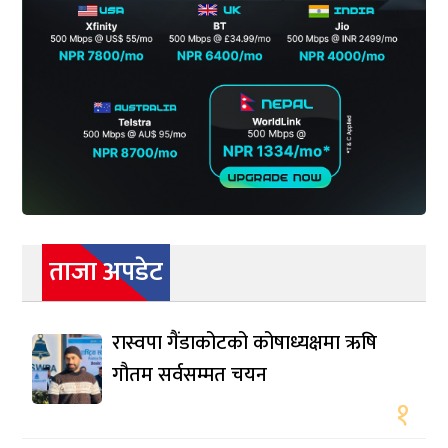
ताजा अपडेट
रास्वपा गैंडाकोटको कोषाध्यक्षमा ऋषि
गौतम सर्वसम्मत चयन
१