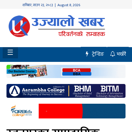
शनिबार
,
साउन
२३
,
२०८३
| August 8, 2026
होमपेज
नवलपुर
विशेष
☰
ट्रेन्डिङ
भर्खरै
मध्य
नेपाल
चितवन
सेरोफेरो
समाचार
राजनीति