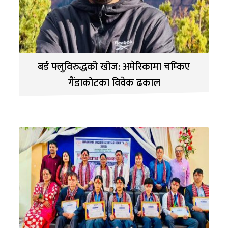
बर्ड फ्लुविरुद्धको खोज: अमेरिकामा चम्किए
गैंडाकोटका विवेक ढकाल