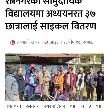
रत्ननगरका सामुदायिक
आर्थिक
विद्यालयमा अध्ययनरत ३७
मनोरञ्जन
छात्रालाई साइकल वितरण
खेलकुद
अन्तर्राष्ट्रिय/
उज्यालो खबर
आइतबार, पौष १८, २०७८
प्रबास
युनिकोड
चितवन। रत्ननगर नगरपालिका वडा नं ३ वडा