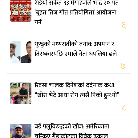
रेडियो संकेत ९३ मेगाहर्जले भाद्र २० गते
‘बृहत तिज गीत प्रतियोगिता’ आयोजना
गर्ने
६
गुण्डुको मध्यरातीको तनाव: अपमान र
तिरष्कारपछि एमाले नेता थपलिया ढले
७
रिक्सा चालक दिनेशको दर्दनाक कथा:
“छोरा भेटे आधा रोग त्यसै निको हुन्थ्यो”
८
बर्ड फ्लुविरुद्धको खोज: अमेरिकामा
चम्किए गैंडाकोटका विवेक ढकाल