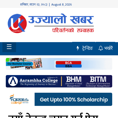
शनिबार
,
साउन
२३
,
२०८३
| August 8, 2026
होमपेज
नवलपुर
विशेष
☰
ट्रेन्डिङ
भर्खरै
मध्य
नेपाल
चितवन
सेरोफेरो
समाचार
राजनीति