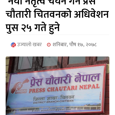
नयाँ नेतृत्व चयन गर्न प्रेस
आर्थिक
चौतारी चितवनको अधिवेशन
मनोरञ्जन
पुस २५ गते हुने
खेलकुद
अन्तर्राष्ट्रिय/
उज्यालो खबर
शनिबार, पौष १७, २०७८
प्रबास
युनिकोड