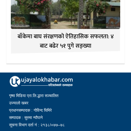
बाँकेमा बाघ संरक्षणको ऐतिहासिक सफलता: ४
बाट बढेर ५१ पुगे सङ्ख्या
गृष्मा मिडिया प्रा.लि.द्धारा सञ्चालित
उज्यालो खबर
प्रधानसम्पादक : गोविन्द घिमिरे
सम्पादक : सुस्मा न्यौपाने
सूचना विभाग दर्ता नं : २१३८/०७७–७८