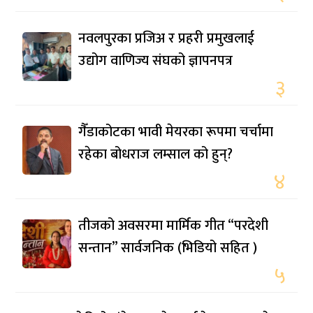
नवलपुरका प्रजिअ र प्रहरी प्रमुखलाई
उद्योग वाणिज्य संघको ज्ञापनपत्र
३
गैँडाकोटका भावी मेयरका रूपमा चर्चामा
रहेका बोधराज लम्साल को हुन्?
४
तीजको अवसरमा मार्मिक गीत “परदेशी
सन्तान” सार्वजनिक (भिडियो सहित )
५