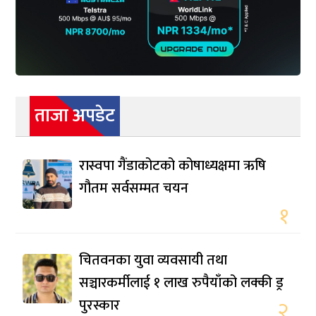
ताजा अपडेट
रास्वपा गैंडाकोटको कोषाध्यक्षमा ऋषि
गौतम सर्वसम्मत चयन
१
चितवनका युवा व्यवसायी तथा
सञ्चारकर्मीलाई १ लाख रुपैयाँको लक्की ड्र
पुरस्कार
२