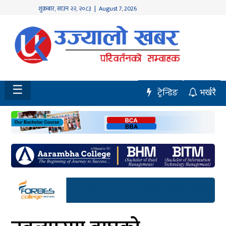
शुक्रबार
,
साउन
२२
,
२०८३
| August 7, 2026
होमपेज
नवलपुर
विशेष
☰
ट्रेन्डिङ
भर्खरै
मध्य
नेपाल
चितवन
सेरोफेरो
समाचार
राजनीति