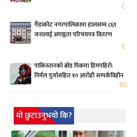
८
गैंडाकोट नगरपालिकामा हालसम्म ८६९
जनालाई अपाङ्गता परिचयपत्र वितरण
९
पाकिस्तानको ब्रोड पिकमा हिमपहिरो:
निर्मल पुर्जासहित १० आरोही सम्पर्कविहीन
१०
यो छुटाउनुभयो कि?