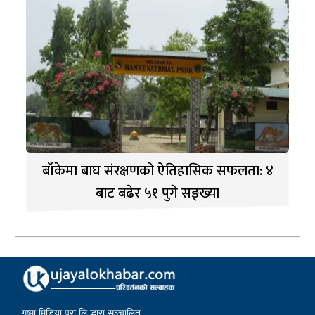
बाँकेमा बाघ संरक्षणको ऐतिहासिक सफलता: ४
बाट बढेर ५१ पुगे सङ्ख्या
गृष्मा मिडिया प्रा.लि.द्धारा सञ्चालित