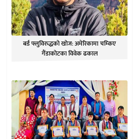
बर्ड फ्लुविरुद्धको खोज: अमेरिकामा चम्किए
गैंडाकोटका विवेक ढकाल