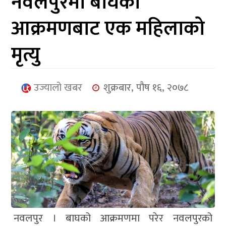
नवलपुरमा बाघकाे
आर्थिक
आक्रमणबाट एक महिलाकाे
मनोरञ्जन
मृत्यु
खेलकुद
अन्तर्राष्ट्रिय/
उज्यालो खबर
शुक्रबार, पौष १६, २०७८
प्रबास
युनिकोड
नवलपुर । बाघको आक्रमणमा परेर नवलपुरको