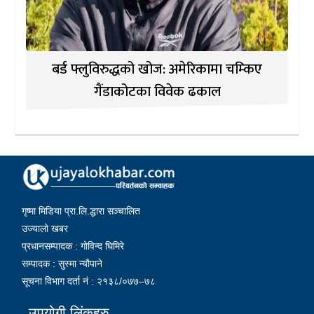
बर्ड फ्लुविरुद्धको खोज: अमेरिकामा चम्किए
गैंडाकोटका विवेक ढकाल
गृष्मा मिडिया प्रा.लि.द्धारा सञ्चालित
उज्यालो खबर
प्रधानसम्पादक : गोविन्द घिमिरे
सम्पादक : सुस्मा न्यौपाने
सूचना विभाग दर्ता नं : २१३८/०७७–७८
उपयोगी लिंकहरु