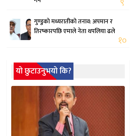
गर्ने
९
गुण्डुको मध्यरातीको तनाव: अपमान र
तिरष्कारपछि एमाले नेता थपलिया ढले
१०
यो छुटाउनुभयो कि?