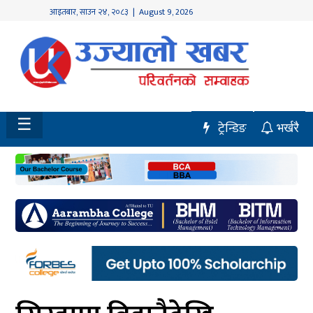
आइतबार
,
साउन
२४
,
२०८३
| August 9, 2026
होमपेज
नवलपुर
विशेष
☰
ट्रेन्डिङ
भर्खरै
मध्य
नेपाल
चितवन
सेरोफेरो
समाचार
राजनीति