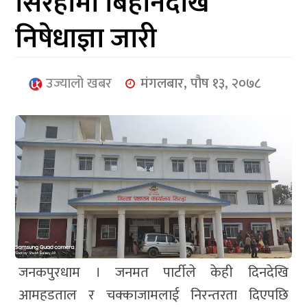
सिरहामा बिहानैदेखि
आर्थिक
निषेधाज्ञा जारी
मनोरञ्जन
खेलकुद
उज्यालो खबर
मंगलबार, पौष १३, २०७८
अन्तर्राष्ट्रिय/
प्रबास
युनिकोड
जनकपुरधाम । जनमत पार्टीले केही दिनदेखि
आमहडताल र चक्काजामलाई निरन्तरता दिएपछि