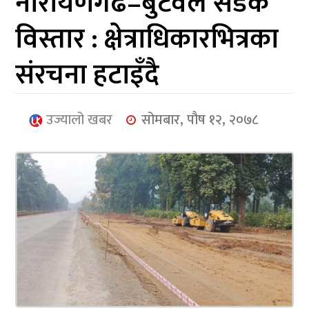
नारायणगढ–बुटवल सडक
आर्थिक
विस्तार : क्षेत्राधिकारभित्रका
मनोरञ्जन
संरचना हटाइँदै
खेलकुद
अन्तर्राष्ट्रिय/
उज्यालो खबर
सोमबार, पौष १२, २०७८
प्रबास
युनिकोड