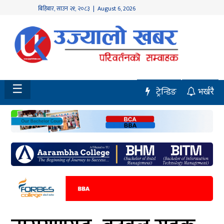
बिहिबार
,
साउन
२१
,
२०८३
| August 6, 2026
होमपेज
नवलपुर
विशेष
☰
ट्रेन्डिङ
भर्खरै
मध्य
नेपाल
चितवन
सेरोफेरो
समाचार
राजनीति