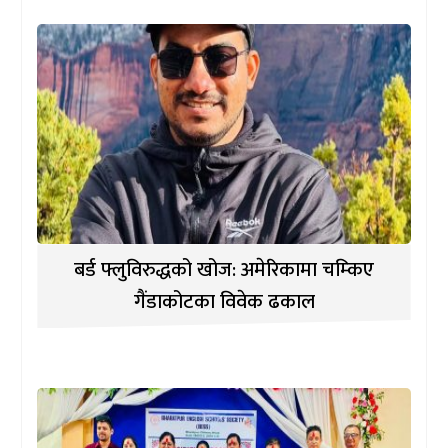
बर्ड फ्लुविरुद्धको खोज: अमेरिकामा चम्किए
गैंडाकोटका विवेक ढकाल