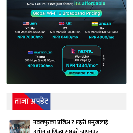
ताजा अपडेट
नवलपुरका प्रजिअ र प्रहरी प्रमुखलाई
उद्योग वाणिज्य संघको ज्ञापनपत्र