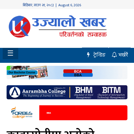
बिहिबार
,
साउन
२१
,
२०८३
| August 6, 2026
होमपेज
नवलपुर
विशेष
☰
ट्रेन्डिङ
भर्खरै
मध्य
नेपाल
चितवन
सेरोफेरो
समाचार
राजनीति