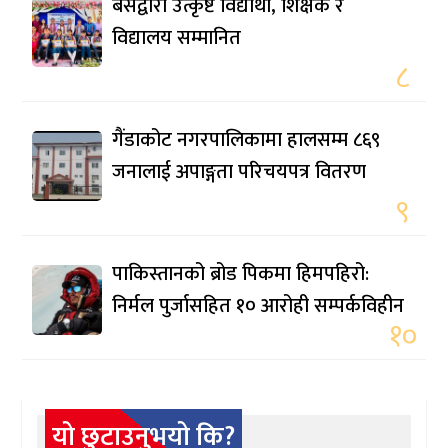
बेसद्वारा उत्कृष्ट विद्यार्थी, शिक्षक र
विद्यालय सम्मानित
८
गैंडाकोट नगरपालिकामा हालसम्म ८६९
जनालाई अपाङ्गता परिचयपत्र वितरण
९
पाकिस्तानको ब्रोड पिकमा हिमपहिरो:
निर्मल पुर्जासहित १० आरोही सम्पर्कविहीन
१०
यो छुटाउनुभयो कि?