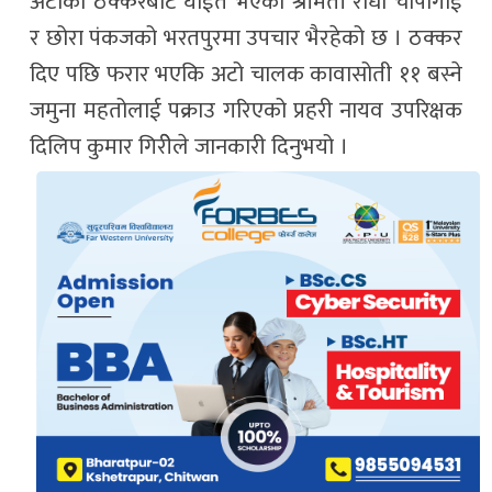
अटोको ठक्करबाट घाईते भएका श्रीमती राधा चापागाई
र छोरा पंकजको भरतपुरमा उपचार भैरहेको छ । ठक्कर
दिए पछि फरार भएकि अटो चालक कावासोती ११ बस्ने
जमुना महतोलाई पक्राउ गरिएको प्रहरी नायव उपरिक्षक
दिलिप कुमार गिरीेले जानकारी दिनुभयो ।