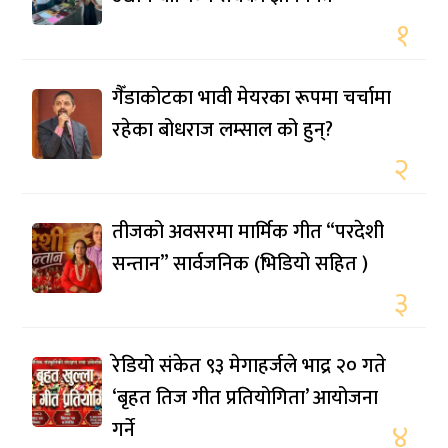
१
गैँडाकोटका भावी मेयरका रूपमा चर्चामा
रहेका बोधराज लम्साल को हुन्?
२
तीजको अवसरमा मार्मिक गीत “परदेशी
सन्तान” सार्वजनिक (भिडियो सहित )
३
रेडियो संकेत ९३ मेगाहर्जले भाद्र २० गते
‘बृहत तिज गीत प्रतियोगिता’ आयोजना
गर्ने
४