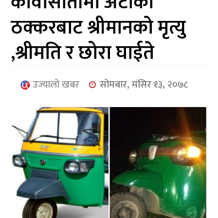
कावासोतीमा अटोको
आर्थिक
ठक्करबाट श्रीमानकाे मृत्यु
मनोरञ्जन
,श्रीमति र छोरा घाईते
खेलकुद
अन्तर्राष्ट्रिय/
उज्यालो खबर
सोमबार, मंसिर १३, २०७८
प्रबास
युनिकोड