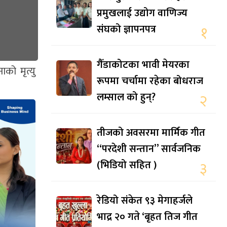
प्रमुखलाई उद्योग वाणिज्य
संघको ज्ञापनपत्र
१
गैँडाकोटका भावी मेयरका
ो मृत्यु
रूपमा चर्चामा रहेका बोधराज
लम्साल को हुन्?
२
तीजको अवसरमा मार्मिक गीत
“परदेशी सन्तान” सार्वजनिक
(भिडियो सहित )
३
रेडियो संकेत ९३ मेगाहर्जले
भाद्र २० गते ‘बृहत तिज गीत