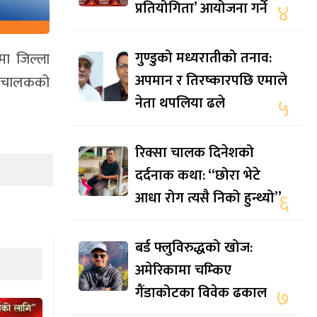
प्रतियोगिता’ आयोजना गर्ने
४
गुण्डुको मध्यरातीको तनाव:
मा जिल्ला
अपमान र तिरष्कारपछि एमाले
का चालकको
नेता थपलिया ढले
५
रिक्सा चालक दिनेशको
दर्दनाक कथा: “छोरा भेटे
आधा रोग त्यसै निको हुन्थ्यो”
६
बर्ड फ्लुविरुद्धको खोज:
अमेरिकामा चम्किए
गैंडाकोटका विवेक ढकाल
७