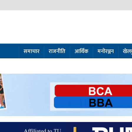
समाचार
राजनीति
आर्थिक
मनोरञ्जन
खेल
ो