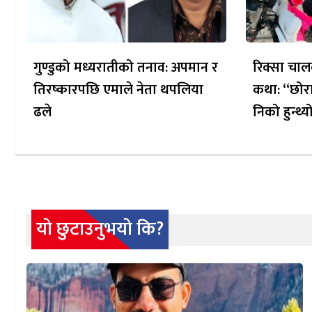
गुण्डुको मध्यरातीको तनाव: अपमान र
रिक्सा चाल
तिरष्कारपछि एमाले नेता थपलिया
कथा: “छोरा
ढले
निको हुन्थ्य
यो छुटाउनुभयो कि?