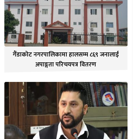
गैंडाकोट नगरपालिकामा हालसम्म ८६९ जनालाई
अपाङ्गता परिचयपत्र वितरण