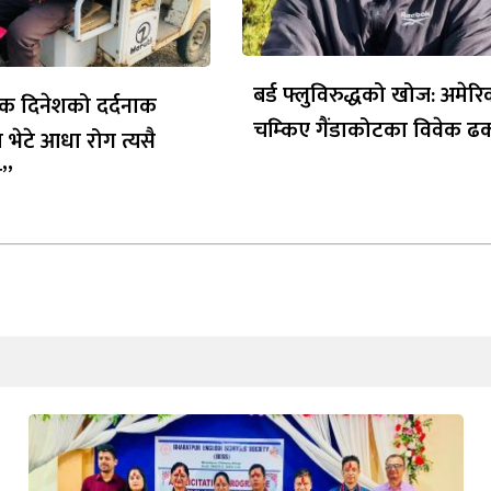
बर्ड फ्लुविरुद्धको खोज: अमेर
क दिनेशको दर्दनाक
चम्किए गैंडाकोटका विवेक ढ
 भेटे आधा रोग त्यसै
ो”