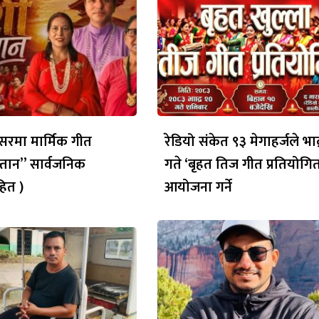
रमा मार्मिक गीत
रेडियो संकेत ९३ मेगाहर्जले भाद
्तान” सार्वजनिक
गते ‘बृहत तिज गीत प्रतियोगित
ित )
आयोजना गर्ने