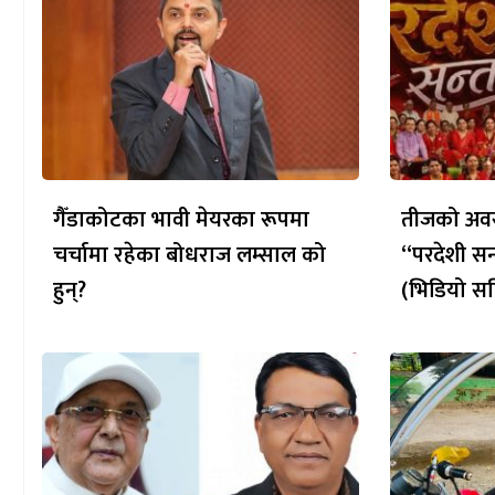
गैँडाकोटका भावी मेयरका रूपमा
तीजको अवस
चर्चामा रहेका बोधराज लम्साल को
“परदेशी सन
हुन्?
(भिडियो सह