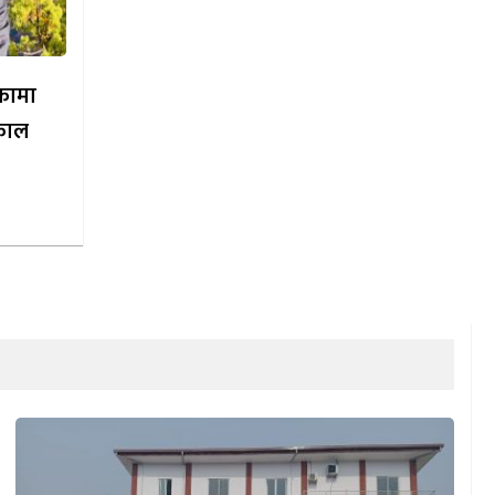
िकामा
काल