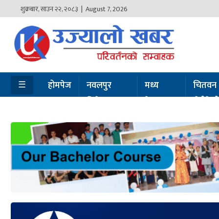
शुक्रबार
,
साउन
२२
,
२०८३
| August 7, 2026
होमपेज
नवलपुर
विशेष
☰
होमपेज
नवलपुर
मध्य
चितवन
विशेष
नेपाल
सेरोफेर
मध्य
नेपाल
चितवन
सेरोफेरो
समाचार
राजनीति