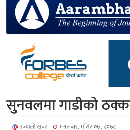
आर्थिक
मनोरञ्जन
खेलकुद
अन्तर्राष्ट्रिय/
प्रबास
युनिकोड
सुनवलमा गाडीको ठक्कर
उज्यालो खबर
मंगलबार, मंसिर ०७, २०७८