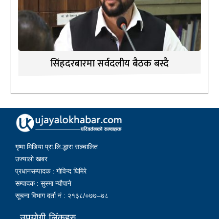
सिंहदरबारमा सर्वदलीय बैठक बस्दै
गृष्मा मिडिया प्रा.लि.द्धारा सञ्चालित
उज्यालो खबर
प्रधानसम्पादक : गोविन्द घिमिरे
सम्पादक : सुस्मा न्यौपाने
सूचना विभाग दर्ता नं : २१३८/०७७–७८
उपयोगी लिंकहरु