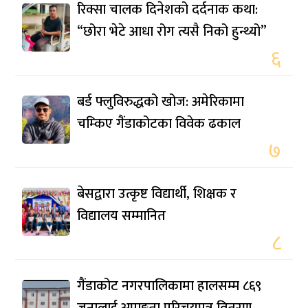
रिक्सा चालक दिनेशको दर्दनाक कथा:
“छोरा भेटे आधा रोग त्यसै निको हुन्थ्यो”
६
बर्ड फ्लुविरुद्धको खोज: अमेरिकामा
चम्किए गैंडाकोटका विवेक ढकाल
७
बेसद्वारा उत्कृष्ट विद्यार्थी, शिक्षक र
विद्यालय सम्मानित
८
गैंडाकोट नगरपालिकामा हालसम्म ८६९
जनालाई अपाङ्गता परिचयपत्र वितरण