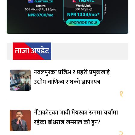
ताजा अपडेट
नवलपुरका प्रजिअ र प्रहरी प्रमुखलाई
उद्योग वाणिज्य संघको ज्ञापनपत्र
१
गैँडाकोटका भावी मेयरका रूपमा चर्चामा
रहेका बोधराज लम्साल को हुन्?
२