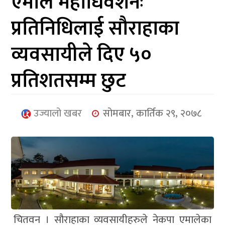
एमाले महाधिवेशनः
आर्थिक
प्रतिनिधिलाई सौराहाका
मनोरञ्जन
व्यवसायीले दिए ५०
खेलकुद
प्रतिशतसम्म छुट
अन्तर्राष्ट्रिय/
प्रबास
उज्यालो खबर
सोमबार, कार्तिक २९, २०७८
युनिकोड
चितवन । सौराहाका व्यवसायीहरुले नेकपा एमालेका