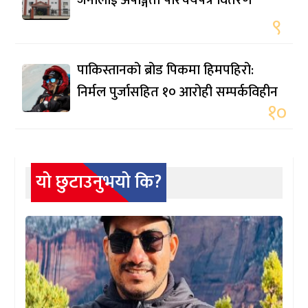
९
पाकिस्तानको ब्रोड पिकमा हिमपहिरो:
निर्मल पुर्जासहित १० आरोही सम्पर्कविहीन
१०
यो छुटाउनुभयो कि?