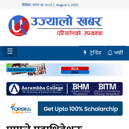
बिहिबार
,
साउन
२१
,
२०८३
| August 6, 2026
होमपेज
नवलपुर
विशेष
☰
ट्रेन्डिङ
भर्खरै
मध्य
नेपाल
चितवन
सेरोफेरो
समाचार
राजनीति