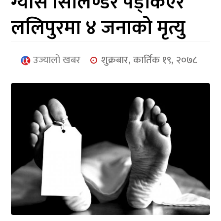
ग्याँस सिलिण्डर पड्किएर
आर्थिक
ललिपुरमा ४ जनाको मृत्यु
मनोरञ्जन
खेलकुद
उज्यालो खबर
शुक्रबार, कार्तिक १९, २०७८
अन्तर्राष्ट्रिय/
प्रबास
युनिकोड