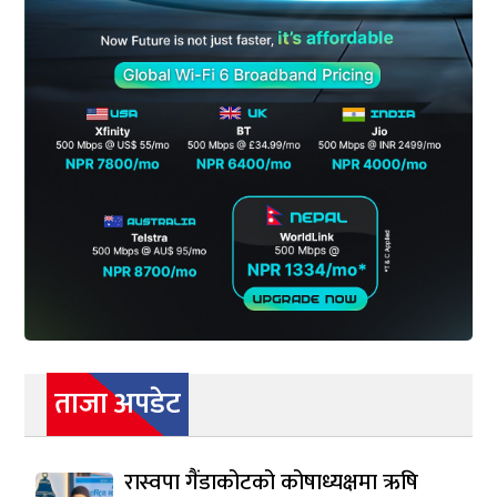
ताजा अपडेट
रास्वपा गैंडाकोटको कोषाध्यक्षमा ऋषि