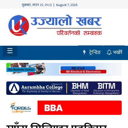
शुक्रबार
,
साउन
२२
,
२०८३
| August 7, 2026
होमपेज
नवलपुर
विशेष
☰
ट्रेन्डिङ
भर्खरै
मध्य
नेपाल
चितवन
सेरोफेरो
समाचार
राजनीति