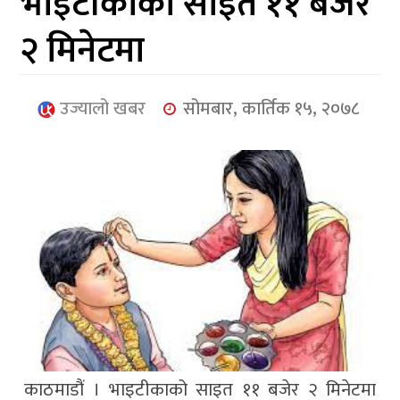
भाइटीकाको साइत ११ बजेर
आर्थिक
२ मिनेटमा
मनोरञ्जन
खेलकुद
उज्यालो खबर
सोमबार, कार्तिक १५, २०७८
अन्तर्राष्ट्रिय/
प्रबास
युनिकोड
काठमाडौं । भाइटीकाको साइत ११ बजेर २ मिनेटमा