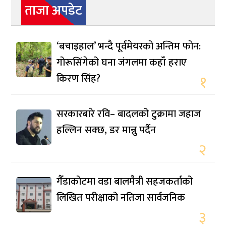
ताजा अपडेट
‘बचाइहाल’ भन्दै पूर्वमेयरको अन्तिम फोन:
गोरूसिंगेको घना जंगलमा कहाँ हराए
किरण सिंह?
१
सरकारबारे रवि– बादलको टुक्रामा जहाज
हल्लिन सक्छ, डर मान्नु पर्दैन
२
गैँडाकोटमा वडा बालमैत्री सहजकर्ताको
लिखित परीक्षाको नतिजा सार्वजनिक
३