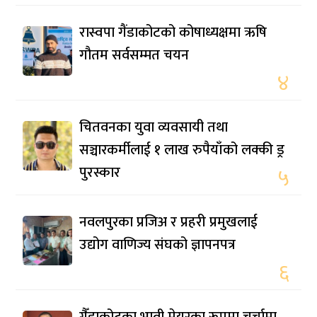
रास्वपा गैंडाकोटको कोषाध्यक्षमा ऋषि
गौतम सर्वसम्मत चयन
४
चितवनका युवा व्यवसायी तथा
सञ्चारकर्मीलाई १ लाख रुपैयाँको लक्की ड्र
पुरस्कार
५
नवलपुरका प्रजिअ र प्रहरी प्रमुखलाई
उद्योग वाणिज्य संघको ज्ञापनपत्र
६
गैँडाकोटका भावी मेयरका रूपमा चर्चामा