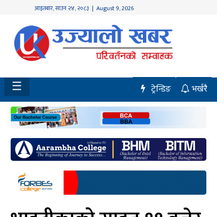
आइतबार
,
साउन
२४
,
२०८३
| August 9, 2026
होमपेज
नवलपुर
विशेष
☰
ट्रेन्डिङ
भर्खरै
मध्य
नेपाल
चितवन
सेरोफेरो
समाचार
राजनीति