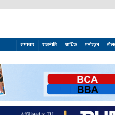
समाचार
राजनीति
आर्थिक
मनोरञ्जन
खेल
ो