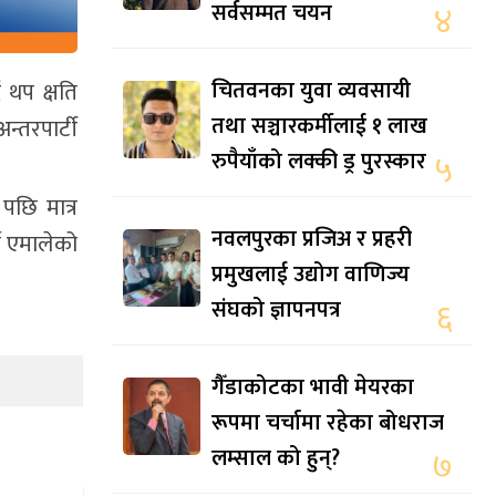
सर्वसम्मत चयन
४
चितवनका युवा व्यवसायी
 थप क्षति
तथा सञ्चारकर्मीलाई १ लाख
्तरपार्टी
रुपैयाँको लक्की ड्र पुरस्कार
५
पछि मात्र
नवलपुरका प्रजिअ र प्रहरी
ने एमालेको
प्रमुखलाई उद्योग वाणिज्य
संघको ज्ञापनपत्र
६
गैँडाकोटका भावी मेयरका
रूपमा चर्चामा रहेका बोधराज
लम्साल को हुन्?
७