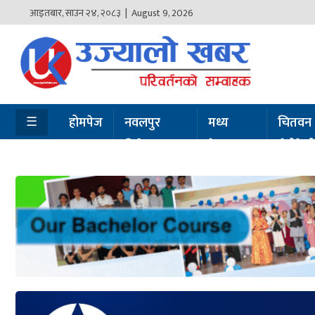
आइतबार
,
साउन
२४
,
२०८३
| August 9, 2026
होमपेज
नवलपुर
विशेष
☰
होमपेज
नवलपुर
मध्य
चितवन
विशेष
नेपाल
सेरोफेर
मध्य
नेपाल
चितवन
सेरोफेरो
समाचार
राजनीति