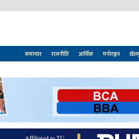
समाचार
राजनीति
आर्थिक
मनोरञ्जन
खेल
ो