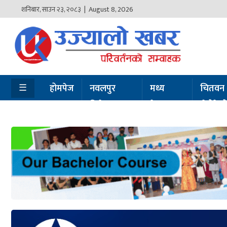
शनिबार
,
साउन
२३
,
२०८३
| August 8, 2026
होमपेज
नवलपुर
विशेष
☰
होमपेज
नवलपुर
मध्य
चितवन
विशेष
नेपाल
सेरोफेर
मध्य
नेपाल
चितवन
सेरोफेरो
समाचार
राजनीति