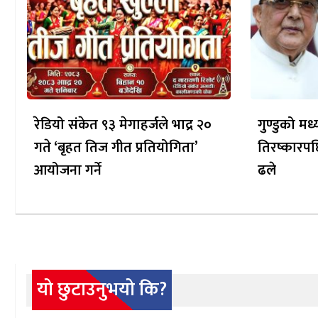
रेडियो संकेत ९३ मेगाहर्जले भाद्र २०
गुण्डुको म
गते ‘बृहत तिज गीत प्रतियोगिता’
तिरष्कारपछ
आयोजना गर्ने
ढले
यो छुटाउनुभयो कि?