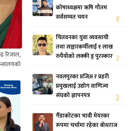
कोषाध्यक्षमा ऋषि गौतम
सर्वसम्मत चयन
१
चितवनका युवा व्यवसायी
तथा सञ्चारकर्मीलाई १ लाख
द्र रिजाल,
रुपैयाँको लक्की ड्र पुरस्कार
२
न्त्रालयको
नवलपुरका प्रजिअ र प्रहरी
प्रमुखलाई उद्योग वाणिज्य
संघको ज्ञापनपत्र
३
गैँडाकोटका भावी मेयरका
रूपमा चर्चामा रहेका बोधराज