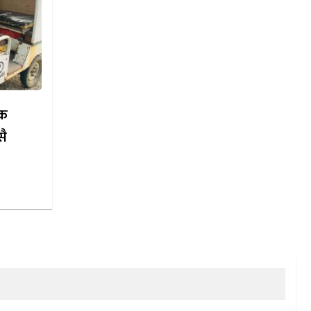
ाक
सै