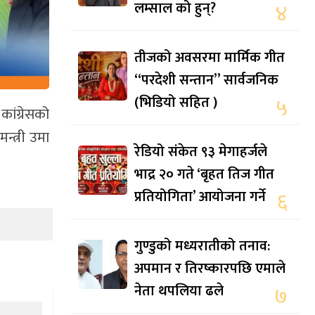
लम्साल को हुन्?
४
तीजको अवसरमा मार्मिक गीत
“परदेशी सन्तान” सार्वजनिक
(भिडियो सहित )
५
कांग्रेसको
न्त्री उमा
रेडियो संकेत ९३ मेगाहर्जले
भाद्र २० गते ‘बृहत तिज गीत
प्रतियोगिता’ आयोजना गर्ने
६
गुण्डुको मध्यरातीको तनाव:
अपमान र तिरष्कारपछि एमाले
नेता थपलिया ढले
७