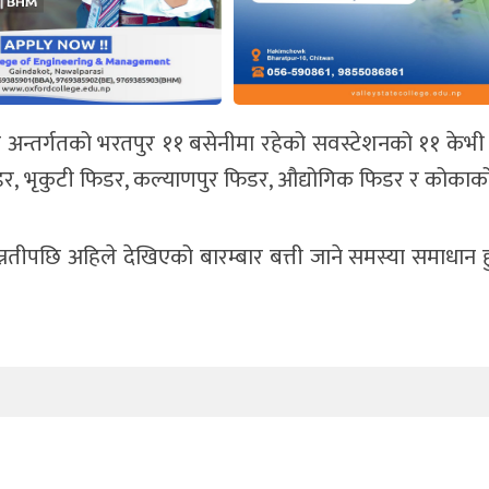
्रीड अन्तर्गतको भरतपुर ११ बसेनीमा रहेको सवस्टेशनको ११ केभ
ल फिडर, भृकुटी फिडर, कल्याणपुर फिडर, औद्योगिक फिडर र कोका
पछि अहिले देखिएको बारम्बार बत्ती जाने समस्या समाधान हुने 