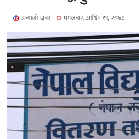
उज्यालो खबर
मंगलबार, आश्विन १९, २०७८