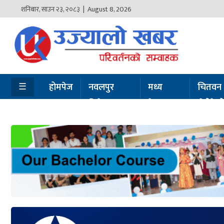
शनिबार
,
साउन
२३
,
२०८३
| August 8, 2026
होमपेज
नवलपुर
विशेष
☰
होमपेज
नवलपुर
मध्य
चितवन
विशेष
नेपाल
सेरोफेर
मध्य
नेपाल
चितवन
सेरोफेरो
समाचार
राजनीति