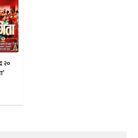
्र २०
ा’