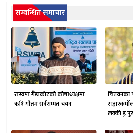
सम्बन्धित समाचार
रास्वपा गैंडाकोटको कोषाध्यक्षमा
चितवनका य
ऋषि गौतम सर्वसम्मत चयन
सञ्चारकर्मी
लक्की ड्र पु