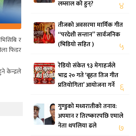
लम्साल को हुन्?
४
तीजको अवसरमा मार्मिक गीत
“परदेशी सन्तान” सार्वजनिक
ी भिसिबि र
(भिडियो सहित )
५
कोला फिडर
रेडियो संकेत ९३ मेगाहर्जले
केन्द्रले
भाद्र २० गते ‘बृहत तिज गीत
प्रतियोगिता’ आयोजना गर्ने
६
गुण्डुको मध्यरातीको तनाव:
अपमान र तिरष्कारपछि एमाले
नेता थपलिया ढले
७