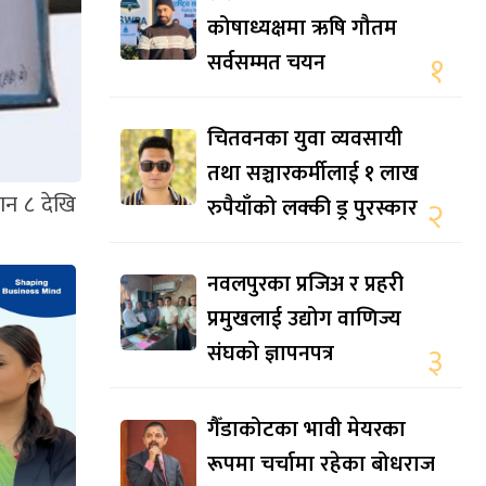
कोषाध्यक्षमा ऋषि गौतम
सर्वसम्मत चयन
१
चितवनका युवा व्यवसायी
तथा सञ्चारकर्मीलाई १ लाख
ान ८ देखि
रुपैयाँको लक्की ड्र पुरस्कार
२
नवलपुरका प्रजिअ र प्रहरी
प्रमुखलाई उद्योग वाणिज्य
संघको ज्ञापनपत्र
३
गैँडाकोटका भावी मेयरका
रूपमा चर्चामा रहेका बोधराज