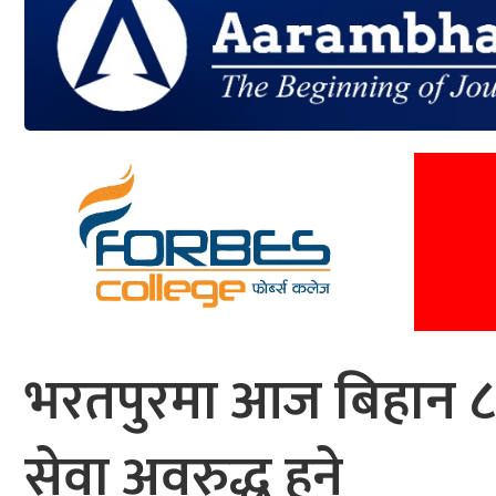
आर्थिक
मनोरञ्जन
खेलकुद
अन्तर्राष्ट्रिय/
प्रबास
युनिकोड
भरतपुरमा आज बिहान ८ द
सेवा अवरुद्ध हुने