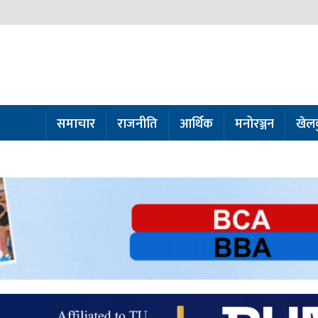
समाचार
राजनीति
आर्थिक
मनोरञ्जन
खेल
ो