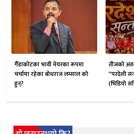
गैँडाकोटका भावी मेयरका रूपमा
तीजको अवस
चर्चामा रहेका बोधराज लम्साल को
“परदेशी सन
हुन्?
(भिडियो सह