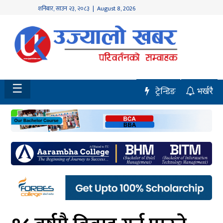
शनिबार
,
साउन
२३
,
२०८३
| August 8, 2026
होमपेज
नवलपुर
विशेष
☰
ट्रेन्डिङ
भर्खरै
मध्य
नेपाल
चितवन
सेरोफेरो
समाचार
राजनीति