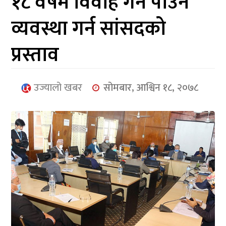
१८ वर्षमै विवाह गर्न पाउने
आर्थिक
व्यवस्था गर्न सांसदको
मनोरञ्जन
प्रस्ताव
खेलकुद
अन्तर्राष्ट्रिय/
उज्यालो खबर
सोमबार, आश्विन १८, २०७८
प्रबास
युनिकोड