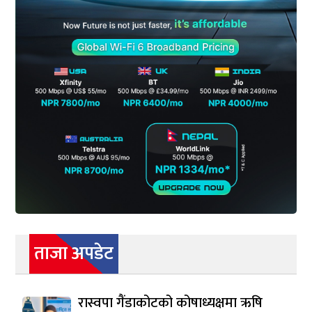
ताजा अपडेट
रास्वपा गैंडाकोटको कोषाध्यक्षमा ऋषि