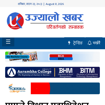
शनिबार
,
साउन
२३
,
२०८३
| August 8, 2026
होमपेज
नवलपुर
विशेष
☰
ट्रेन्डिङ
भर्खरै
मध्य
नेपाल
चितवन
सेरोफेरो
समाचार
राजनीति