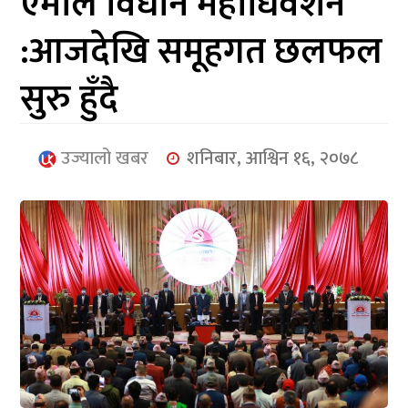
एमाले विधान महाधिवेशन
आर्थिक
:आजदेखि समूहगत छलफल
मनोरञ्जन
सुरु हुँदै
खेलकुद
अन्तर्राष्ट्रिय/
उज्यालो खबर
शनिबार, आश्विन १६, २०७८
प्रबास
युनिकोड