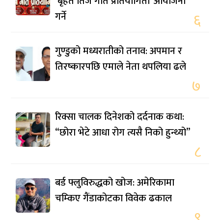
‘बृहत तिज गीत प्रतियोगिता’ आयोजना
गर्ने
६
गुण्डुको मध्यरातीको तनाव: अपमान र
तिरष्कारपछि एमाले नेता थपलिया ढले
७
रिक्सा चालक दिनेशको दर्दनाक कथा:
“छोरा भेटे आधा रोग त्यसै निको हुन्थ्यो”
८
बर्ड फ्लुविरुद्धको खोज: अमेरिकामा
चम्किए गैंडाकोटका विवेक ढकाल
९