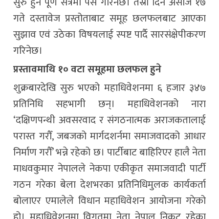
सुरु हुने पूर्ण सत्रमा पेस गरिनेछ। तेस्रो दिन असोज १७
गते दस्तावेज प्रस्तोताबाट समूह छलफलबाट आएका
सुझाव एवं उठेका विषयलाई स्पष्ट पार्दै सारसंक्षेपीकरण
गरिनेछ।
प्रस्तावमाथि १० वटा समूहमा छलफल हुने
शुक्रबारदेखि सुरु भएको महाधिवेशनमा ६ हजार ३४७
प्रतिनिधि सहभागी छन्। महाधिवेशनको नारा
‘दक्षिणपन्थी अवसरवाद र संगठनात्मक अराजकतालाई
परास्त गरौँ, जबजको मार्गदशर्नमा समाजवादको आधार
निर्माण गरौँ’ भन्ने रहेको छ। पार्टीबाट बाहिरिएर हालै नेता
माधवकुमार नेपालले नेकपा एकीकृत समाजवादी पार्टी
गठन गरेका बेला देशभरका प्रतिनिधिमुलक कार्यकर्ता
बोलाएर एमालेले विधान महाधिवेशन आयोजना गरेको
हो। महाधिवेशनमा विगतमा नेता नेपाल निकट रहेका