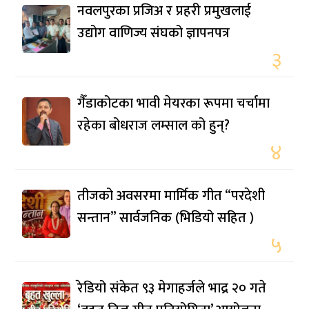
नवलपुरका प्रजिअ र प्रहरी प्रमुखलाई
उद्योग वाणिज्य संघको ज्ञापनपत्र
३
गैँडाकोटका भावी मेयरका रूपमा चर्चामा
रहेका बोधराज लम्साल को हुन्?
४
तीजको अवसरमा मार्मिक गीत “परदेशी
सन्तान” सार्वजनिक (भिडियो सहित )
५
रेडियो संकेत ९३ मेगाहर्जले भाद्र २० गते