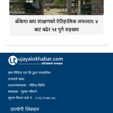
बाँकेमा बाघ संरक्षणको ऐतिहासिक सफलता: ४
बाट बढेर ५१ पुगे सङ्ख्या
गृष्मा मिडिया प्रा.लि.द्धारा सञ्चालित
उज्यालो खबर
प्रधानसम्पादक : गोविन्द घिमिरे
सम्पादक : सुस्मा न्यौपाने
सूचना विभाग दर्ता नं : २१३८/०७७–७८
उपयोगी लिंकहरु