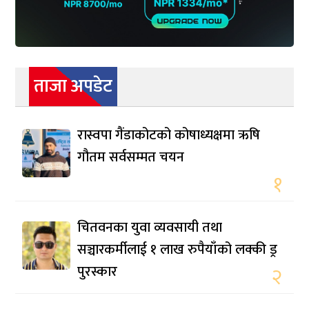
ताजा अपडेट
रास्वपा गैंडाकोटको कोषाध्यक्षमा ऋषि
गौतम सर्वसम्मत चयन
१
चितवनका युवा व्यवसायी तथा
सञ्चारकर्मीलाई १ लाख रुपैयाँको लक्की ड्र
पुरस्कार
२