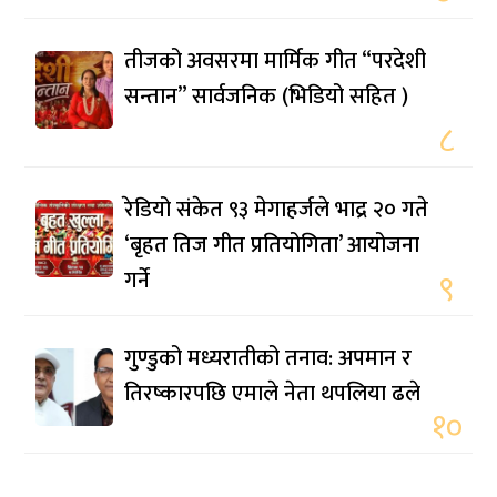
तीजको अवसरमा मार्मिक गीत “परदेशी
सन्तान” सार्वजनिक (भिडियो सहित )
८
रेडियो संकेत ९३ मेगाहर्जले भाद्र २० गते
‘बृहत तिज गीत प्रतियोगिता’ आयोजना
गर्ने
९
गुण्डुको मध्यरातीको तनाव: अपमान र
तिरष्कारपछि एमाले नेता थपलिया ढले
१०