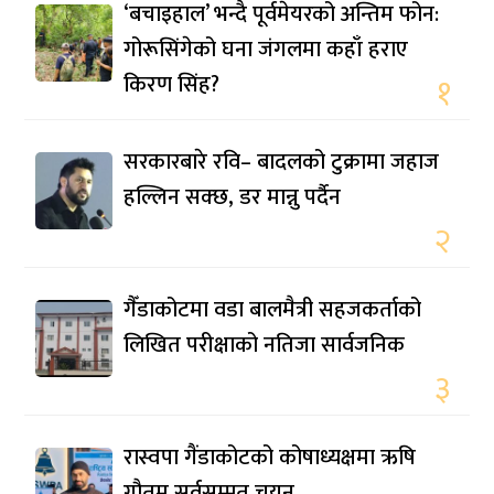
‘बचाइहाल’ भन्दै पूर्वमेयरको अन्तिम फोन:
गोरूसिंगेको घना जंगलमा कहाँ हराए
किरण सिंह?
१
सरकारबारे रवि– बादलको टुक्रामा जहाज
हल्लिन सक्छ, डर मान्नु पर्दैन
२
गैँडाकोटमा वडा बालमैत्री सहजकर्ताको
लिखित परीक्षाको नतिजा सार्वजनिक
३
रास्वपा गैंडाकोटको कोषाध्यक्षमा ऋषि
गौतम सर्वसम्मत चयन