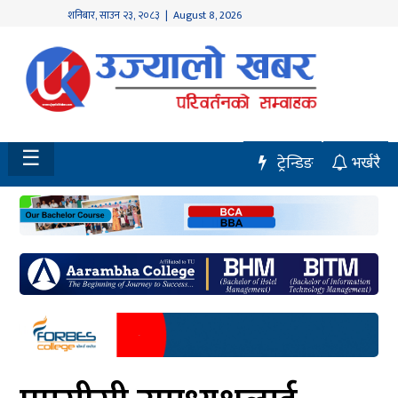
शनिबार
,
साउन
२३
,
२०८३
| August 8, 2026
होमपेज
नवलपुर
विशेष
☰
ट्रेन्डिङ
भर्खरै
मध्य
नेपाल
चितवन
सेरोफेरो
समाचार
राजनीति