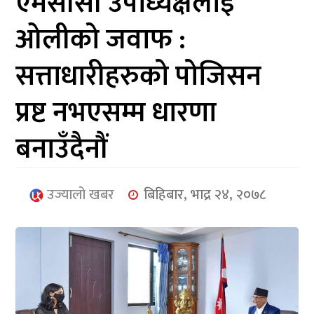
एमसीसी उपाध्यक्षलाई
आर्थिक
ओलीको जवाफ :
मनोरञ्जन
सत्ताधारीहरुको पोजिसन
खेलकुद
प्रष्ट नभएसम्म धारणा
अन्तर्राष्ट्रिय/
प्रबास
बनाउँदैनौं
युनिकोड
उज्यालो खबर
बिहिबार, भाद्र २४, २०७८