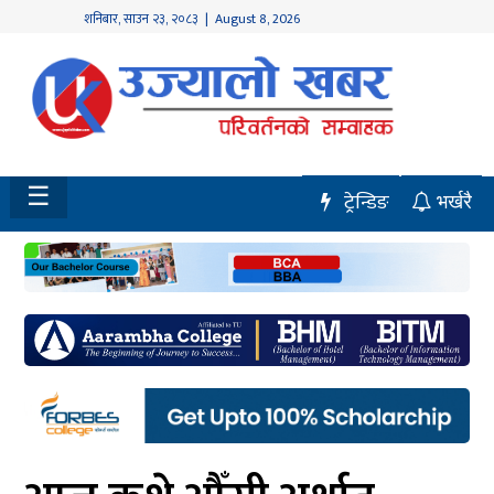
शनिबार
,
साउन
२३
,
२०८३
| August 8, 2026
होमपेज
नवलपुर
विशेष
☰
ट्रेन्डिङ
भर्खरै
मध्य
नेपाल
चितवन
सेरोफेरो
समाचार
राजनीति