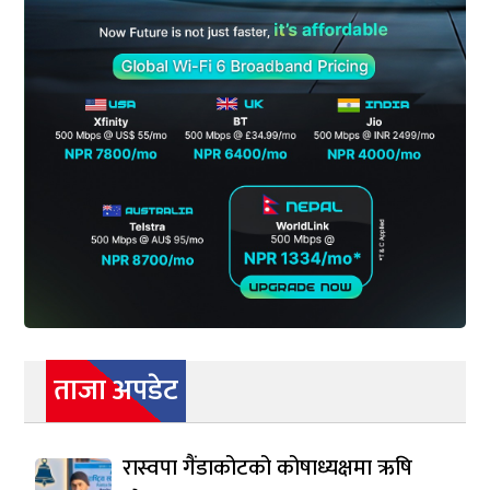
ताजा अपडेट
रास्वपा गैंडाकोटको कोषाध्यक्षमा ऋषि