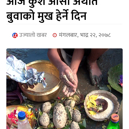
आज कुशे औँसी अर्थात
आर्थिक
बुवाकाे मुख हेर्ने दिन
मनोरञ्जन
खेलकुद
उज्यालो खबर
मंगलबार, भाद्र २२, २०७८
अन्तर्राष्ट्रिय/
प्रबास
युनिकोड