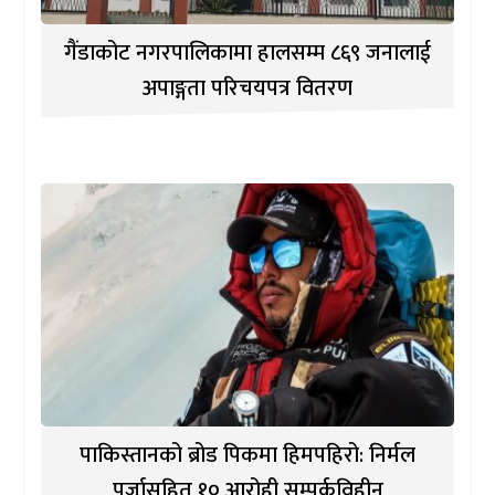
गैंडाकोट नगरपालिकामा हालसम्म ८६९ जनालाई
अपाङ्गता परिचयपत्र वितरण
पाकिस्तानको ब्रोड पिकमा हिमपहिरो: निर्मल
पुर्जासहित १० आरोही सम्पर्कविहीन