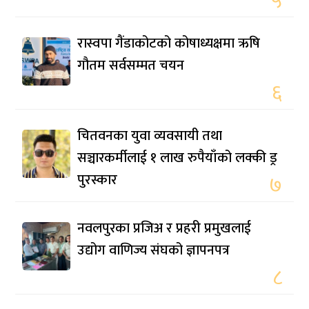
५
रास्वपा गैंडाकोटको कोषाध्यक्षमा ऋषि
गौतम सर्वसम्मत चयन
६
चितवनका युवा व्यवसायी तथा
सञ्चारकर्मीलाई १ लाख रुपैयाँको लक्की ड्र
पुरस्कार
७
नवलपुरका प्रजिअ र प्रहरी प्रमुखलाई
उद्योग वाणिज्य संघको ज्ञापनपत्र
८