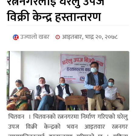
रत्ननगरलाई घरेलु उपज
आर्थिक
विक्री केन्द्र हस्तान्तरण
मनोरञ्जन
खेलकुद
उज्यालो खबर
आइतबार, भाद्र २०, २०७८
अन्तर्राष्ट्रिय/
प्रबास
युनिकोड
चितवन । चितवनको रत्ननगरमा निर्माण गरिएको घरेलु
उपज विक्री केन्द्रको भवन आइतवार रत्ननगर