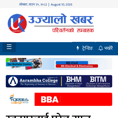
सोमबार
,
साउन
२५
,
२०८३
| August 10, 2026
होमपेज
नवलपुर
विशेष
☰
ट्रेन्डिङ
भर्खरै
मध्य
नेपाल
चितवन
सेरोफेरो
समाचार
राजनीति