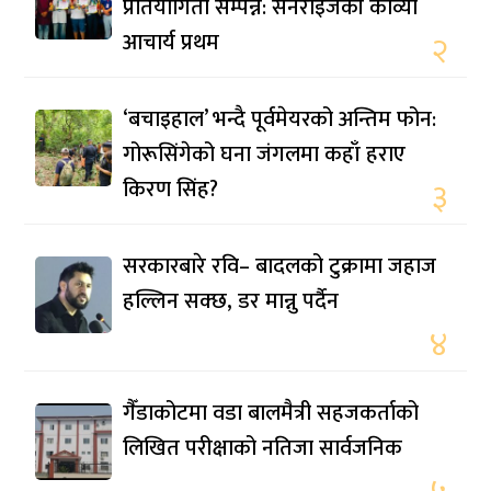
प्रतियोगिता सम्पन्न: सनराइजकी काव्या
आचार्य प्रथम
२
‘बचाइहाल’ भन्दै पूर्वमेयरको अन्तिम फोन:
गोरूसिंगेको घना जंगलमा कहाँ हराए
किरण सिंह?
३
सरकारबारे रवि– बादलको टुक्रामा जहाज
हल्लिन सक्छ, डर मान्नु पर्दैन
४
गैँडाकोटमा वडा बालमैत्री सहजकर्ताको
लिखित परीक्षाको नतिजा सार्वजनिक