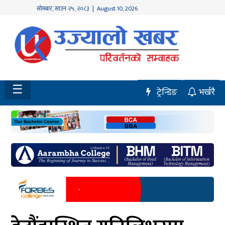
सोमबार
,
साउन
२५
,
२०८३
| August 10, 2026
होमपेज
नवलपुर
विशेष
☰
ट्रेन्डिङ
भर्खरै
मध्य
नेपाल
चितवन
सेरोफेरो
समाचार
राजनीति