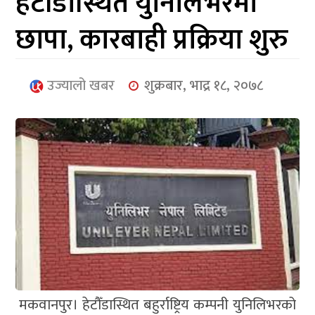
हेटौंडास्थित युनिलिभरमा
आर्थिक
छापा, कारबाही प्रक्रिया शुरु
मनोरञ्जन
खेलकुद
उज्यालो खबर
शुक्रबार, भाद्र १८, २०७८
अन्तर्राष्ट्रिय/
प्रबास
युनिकोड
मकवानपुर। हेटौँडास्थित बहुर्राष्ट्रिय कम्पनी युनिलिभरको