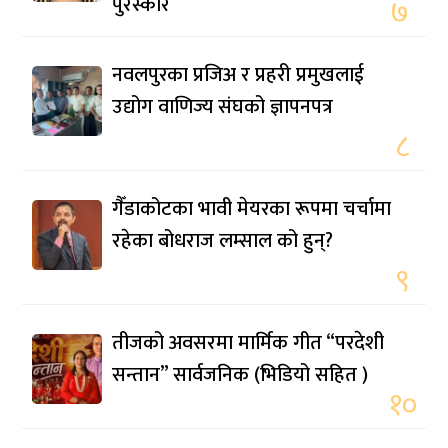
पुरस्कार
७
नवलपुरका प्रजिअ र प्रहरी प्रमुखलाई
उद्योग वाणिज्य संघको ज्ञापनपत्र
८
गैँडाकोटका भावी मेयरका रूपमा चर्चामा
रहेका बोधराज लम्साल को हुन्?
९
तीजको अवसरमा मार्मिक गीत “परदेशी
सन्तान” सार्वजनिक (भिडियो सहित )
१०