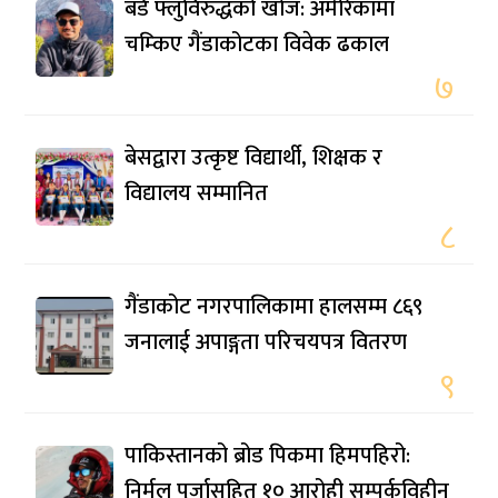
बर्ड फ्लुविरुद्धको खोज: अमेरिकामा
चम्किए गैंडाकोटका विवेक ढकाल
७
बेसद्वारा उत्कृष्ट विद्यार्थी, शिक्षक र
विद्यालय सम्मानित
८
गैंडाकोट नगरपालिकामा हालसम्म ८६९
जनालाई अपाङ्गता परिचयपत्र वितरण
९
पाकिस्तानको ब्रोड पिकमा हिमपहिरो:
निर्मल पुर्जासहित १० आरोही सम्पर्कविहीन