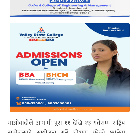
माओवादीले आगामी पुस ११ देखि १३ गतेसम्म राष्ट्रिय
सम्मेलनको आयोजना गर्ने घोषणा गरेको छ।नेता