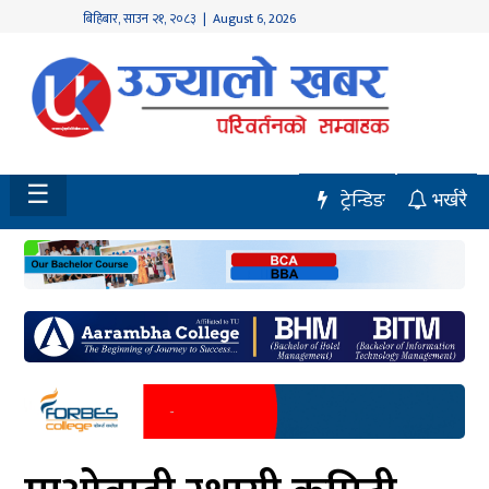
बिहिबार
,
साउन
२१
,
२०८३
| August 6, 2026
होमपेज
नवलपुर
विशेष
☰
ट्रेन्डिङ
भर्खरै
मध्य
नेपाल
चितवन
सेरोफेरो
समाचार
राजनीति