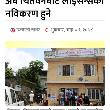
अब चितवनबाटै लाइसेन्सको
आर्थिक
नविकरण हुने
मनोरञ्जन
खेलकुद
उज्यालो खबर
शुक्रबार, भाद्र ०४, २०७८
अन्तर्राष्ट्रिय/
प्रबास
युनिकोड