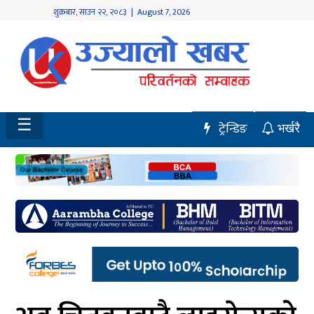
शुक्रबार
,
साउन
२२
,
२०८३
| August 7, 2026
होमपेज
नवलपुर
विशेष
☰
ट्रेन्डिङ
भर्खरै
मध्य
नेपाल
चितवन
सेरोफेरो
समाचार
राजनीति