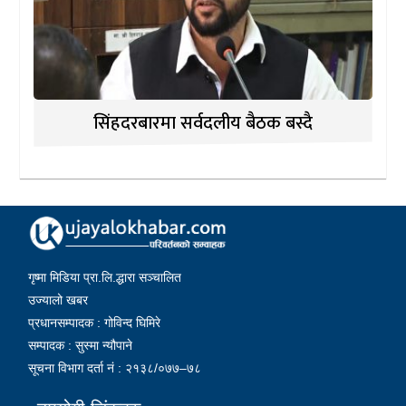
सिंहदरबारमा सर्वदलीय बैठक बस्दै
गृष्मा मिडिया प्रा.लि.द्धारा सञ्चालित
उज्यालो खबर
प्रधानसम्पादक : गोविन्द घिमिरे
सम्पादक : सुस्मा न्यौपाने
सूचना विभाग दर्ता नं : २१३८/०७७–७८