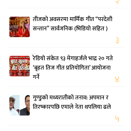
२
तीजको अवसरमा मार्मिक गीत “परदेशी
सन्तान” सार्वजनिक (भिडियो सहित )
३
रेडियो संकेत ९३ मेगाहर्जले भाद्र २० गते
‘बृहत तिज गीत प्रतियोगिता’ आयोजना
गर्ने
४
गुण्डुको मध्यरातीको तनाव: अपमान र
तिरष्कारपछि एमाले नेता थपलिया ढले
५