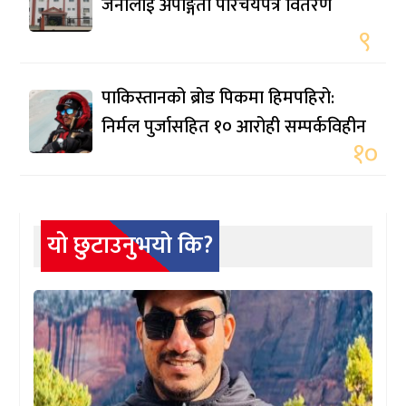
जनालाई अपाङ्गता परिचयपत्र वितरण
९
पाकिस्तानको ब्रोड पिकमा हिमपहिरो:
निर्मल पुर्जासहित १० आरोही सम्पर्कविहीन
१०
यो छुटाउनुभयो कि?