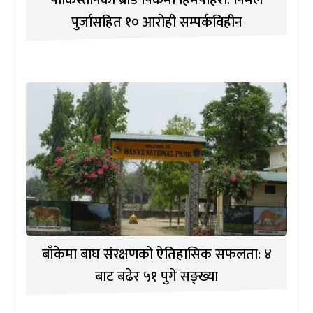
पाकिस्तानको ब्रोड पिकमा हिमपहिरो: निर्मल
पुर्जासहित १० आरोही सम्पर्कविहीन
बाँकेमा बाघ संरक्षणको ऐतिहासिक सफलता: ४
बाट बढेर ५१ पुगे सङ्ख्या