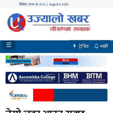
बिहिबार
,
साउन
२१
,
२०८३
| August 6, 2026
होमपेज
नवलपुर
विशेष
☰
ट्रेन्डिङ
भर्खरै
मध्य
नेपाल
चितवन
सेरोफेरो
समाचार
राजनीति