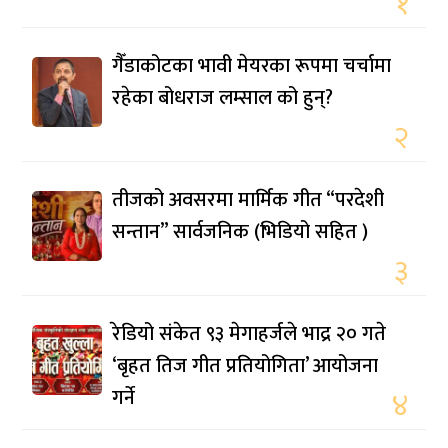
१
गैँडाकोटका भावी मेयरका रूपमा चर्चामा
रहेका बोधराज लम्साल को हुन्?
२
तीजको अवसरमा मार्मिक गीत “परदेशी
सन्तान” सार्वजनिक (भिडियो सहित )
३
रेडियो संकेत ९३ मेगाहर्जले भाद्र २० गते
‘बृहत तिज गीत प्रतियोगिता’ आयोजना
गर्ने
४