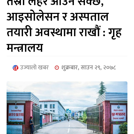
तेस्रो लहर आउन सक्छ,
आर्थिक
आइसोलेसन र अस्पताल
मनोरञ्जन
तयारी अवस्थामा राखौं : गृह
खेलकुद
मन्त्रालय
अन्तर्राष्ट्रिय/
प्रबास
उज्यालो खबर
शुक्रबार, साउन २९, २०७८
युनिकोड