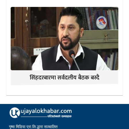
सिंहदरबारमा सर्वदलीय बैठक बस्दै
गृष्मा मिडिया प्रा.लि.द्धारा सञ्चालित