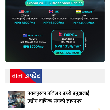
ताजा अपडेट
नवलपुरका प्रजिअ र प्रहरी प्रमुखलाई
उद्योग वाणिज्य संघको ज्ञापनपत्र