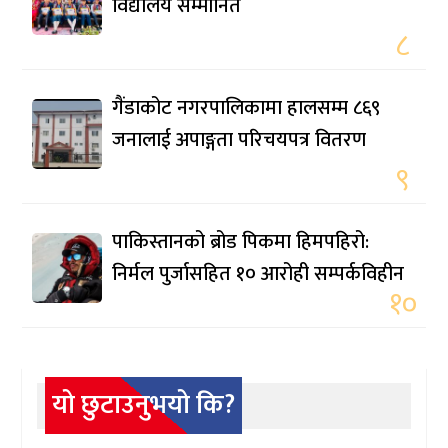
विद्यालय सम्मानित
८
गैंडाकोट नगरपालिकामा हालसम्म ८६९
जनालाई अपाङ्गता परिचयपत्र वितरण
९
पाकिस्तानको ब्रोड पिकमा हिमपहिरो:
निर्मल पुर्जासहित १० आरोही सम्पर्कविहीन
१०
यो छुटाउनुभयो कि?