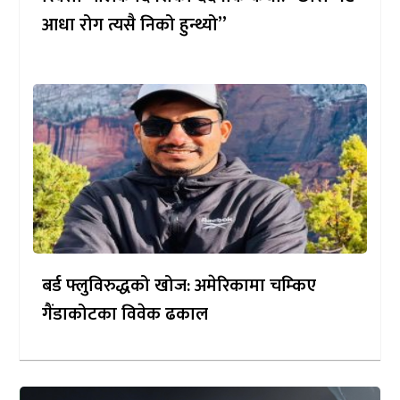
आधा रोग त्यसै निको हुन्थ्यो”
बर्ड फ्लुविरुद्धको खोज: अमेरिकामा चम्किए
गैंडाकोटका विवेक ढकाल