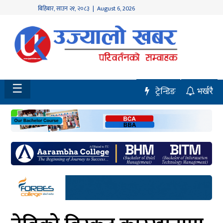
बिहिबार
,
साउन
२१
,
२०८३
| August 6, 2026
होमपेज
नवलपुर
विशेष
☰
ट्रेन्डिङ
भर्खरै
मध्य
नेपाल
चितवन
सेरोफेरो
समाचार
राजनीति