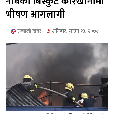
नेबिको बिस्कुट कारखानामा
आर्थिक
भीषण आगलागी
मनोरञ्जन
खेलकुद
उज्यालो खबर
शनिबार, साउन २३, २०७८
अन्तर्राष्ट्रिय/
प्रबास
युनिकोड