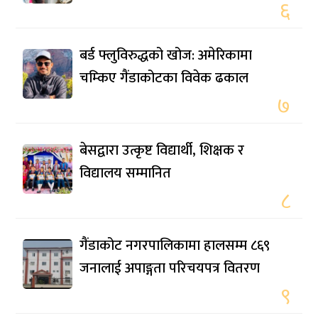
६
बर्ड फ्लुविरुद्धको खोज: अमेरिकामा
चम्किए गैंडाकोटका विवेक ढकाल
७
बेसद्वारा उत्कृष्ट विद्यार्थी, शिक्षक र
विद्यालय सम्मानित
८
गैंडाकोट नगरपालिकामा हालसम्म ८६९
जनालाई अपाङ्गता परिचयपत्र वितरण
९