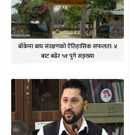
बाँकेमा बाघ संरक्षणको ऐतिहासिक सफलता: ४
बाट बढेर ५१ पुगे सङ्ख्या