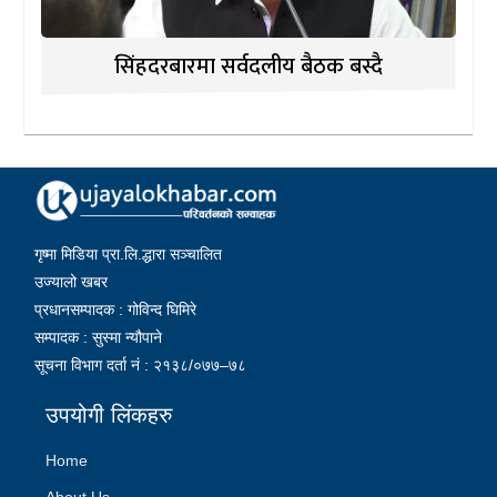
सिंहदरबारमा सर्वदलीय बैठक बस्दै
गृष्मा मिडिया प्रा.लि.द्धारा सञ्चालित
उज्यालो खबर
प्रधानसम्पादक : गोविन्द घिमिरे
सम्पादक : सुस्मा न्यौपाने
सूचना विभाग दर्ता नं : २१३८/०७७–७८
उपयोगी लिंकहरु
Home