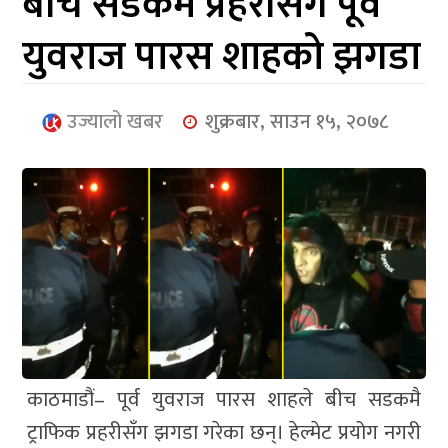
बीच सडकमै प्रहरीसँग पूर्व
आर्थिक
युवराज पारस शाहको झगडा
मनोरञ्जन
खेलकुद
उज्यालो खबर
शुक्रबार, साउन १५, २०७८
अन्तर्राष्ट्रिय/
प्रबास
युनिकोड
काठमाडौं– पूर्व युवराज पारस शाहले बीच सडकमै
ट्राफिक प्रहरीसँग झगडा गरेका छन्। हेल्मेट प्रयोग नगरी