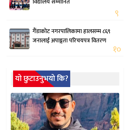
विद्यालय सम्मानित
९
गैंडाकोट नगरपालिकामा हालसम्म ८६९
जनालाई अपाङ्गता परिचयपत्र वितरण
१०
यो छुटाउनुभयो कि?