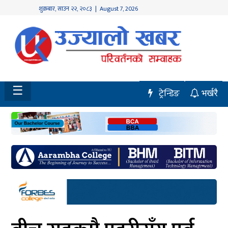
शुक्रबार
,
साउन
२२
,
२०८३
| August 7, 2026
होमपेज
नवलपुर
विशेष
☰
ट्रेन्डिङ
भर्खरै
मध्य
नेपाल
चितवन
सेरोफेरो
समाचार
राजनीति