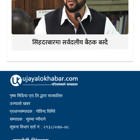
सिंहदरबारमा सर्वदलीय बैठक बस्दै
गृष्मा मिडिया प्रा.लि.द्धारा सञ्चालित
उज्यालो खबर
प्रधानसम्पादक : गोविन्द घिमिरे
सम्पादक : सुस्मा न्यौपाने
सूचना विभाग दर्ता नं : २१३८/०७७–७८