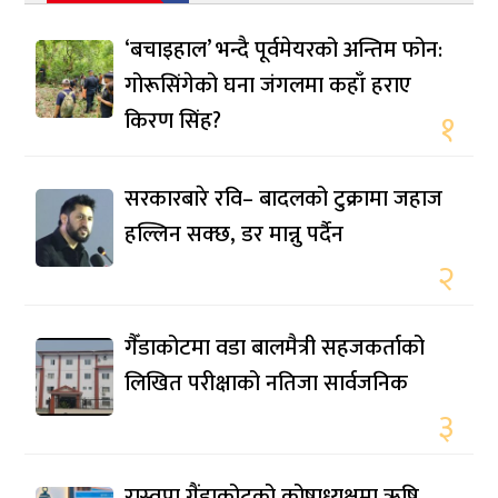
‘बचाइहाल’ भन्दै पूर्वमेयरको अन्तिम फोन:
गोरूसिंगेको घना जंगलमा कहाँ हराए
किरण सिंह?
१
सरकारबारे रवि– बादलको टुक्रामा जहाज
हल्लिन सक्छ, डर मान्नु पर्दैन
२
गैँडाकोटमा वडा बालमैत्री सहजकर्ताको
लिखित परीक्षाको नतिजा सार्वजनिक
३
रास्वपा गैंडाकोटको कोषाध्यक्षमा ऋषि