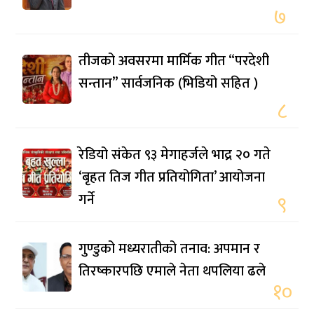
७
तीजको अवसरमा मार्मिक गीत “परदेशी
सन्तान” सार्वजनिक (भिडियो सहित )
८
रेडियो संकेत ९३ मेगाहर्जले भाद्र २० गते
‘बृहत तिज गीत प्रतियोगिता’ आयोजना
गर्ने
९
गुण्डुको मध्यरातीको तनाव: अपमान र
तिरष्कारपछि एमाले नेता थपलिया ढले
१०