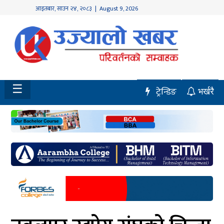
आइतबार
,
साउन
२४
,
२०८३
| August 9, 2026
होमपेज
नवलपुर
विशेष
☰
ट्रेन्डिङ
भर्खरै
मध्य
नेपाल
चितवन
सेरोफेरो
समाचार
राजनीति