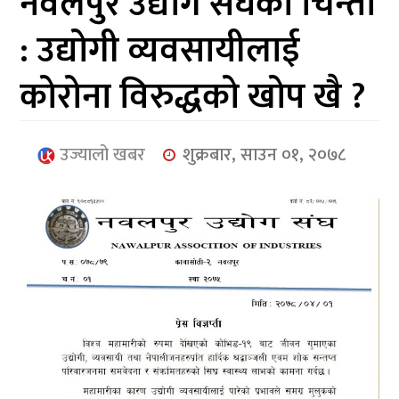
नवलपुर उद्योग संघको चिन्ता
आर्थिक
: उद्योगी व्यवसायीलाई
मनोरञ्जन
कोरोना विरुद्धको खोप खै ?
खेलकुद
अन्तर्राष्ट्रिय/
उज्यालो खबर
शुक्रबार, साउन ०१, २०७८
प्रबास
युनिकोड