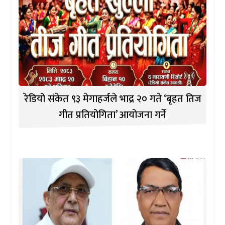
रेडियो संकेत ९३ मेगाहर्जले भाद्र २० गते ‘बृहत तिज
गीत प्रतियोगिता’ आयोजना गर्ने