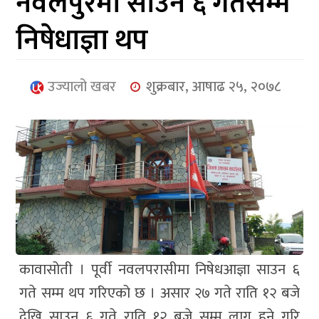
नवलपुरमा साउन ६ गतेसम्म
आर्थिक
निषेधाज्ञा थप
मनोरञ्जन
खेलकुद
उज्यालो खबर
शुक्रबार, आषाढ २५, २०७८
अन्तर्राष्ट्रिय/
प्रबास
युनिकोड
कावासोती । पूर्वी नवलपरासीमा निषेधआज्ञा साउन ६
गते सम्म थप गरिएको छ । असार २७ गते राति १२ बजे
देखि साउन ६ गते राति १२ बजे सम्म लागु हुने गरि