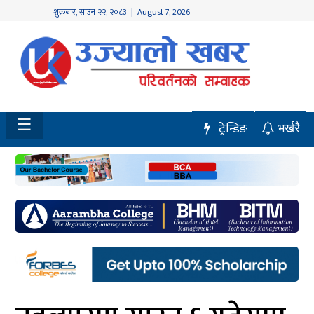
शुक्रबार
,
साउन
२२
,
२०८३
| August 7, 2026
होमपेज
नवलपुर
विशेष
☰
ट्रेन्डिङ
भर्खरै
मध्य
नेपाल
चितवन
सेरोफेरो
समाचार
राजनीति