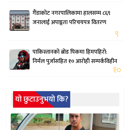
गैंडाकोट नगरपालिकामा हालसम्म ८६९
जनालाई अपाङ्गता परिचयपत्र वितरण
९
पाकिस्तानको ब्रोड पिकमा हिमपहिरो:
निर्मल पुर्जासहित १० आरोही सम्पर्कविहीन
१०
यो छुटाउनुभयो कि?