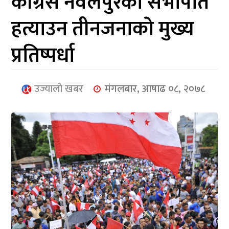
कांग्रेस नवलपुरको सभापति
आर्थिक
हत्याउन तीनजनाकाे मुख्य
मनोरञ्जन
प्रतिष्पर्धा
खेलकुद
अन्तर्राष्ट्रिय/
उज्यालो खबर
मंगलबार, आषाढ ०८, २०७८
प्रबास
युनिकोड