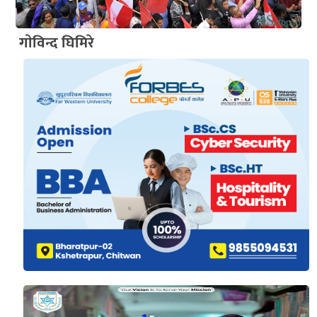
गाेविन्द घिमिरे