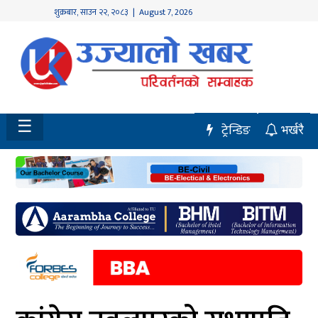
शुक्रबार
,
साउन
२२
,
२०८३
| August 7, 2026
होमपेज
नवलपुर
विशेष
☰
ट्रेन्डिङ
भर्खरै
मध्य
नेपाल
चितवन
सेरोफेरो
समाचार
राजनीति