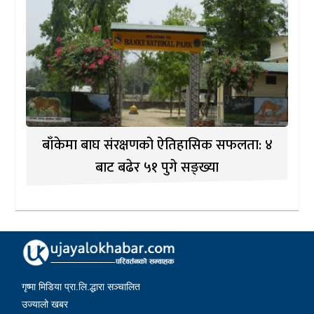
बाँकेमा बाघ संरक्षणको ऐतिहासिक सफलता: ४
बाट बढेर ५१ पुगे सङ्ख्या
गृष्मा मिडिया प्रा.लि.द्धारा सञ्चालित
उज्यालो खबर