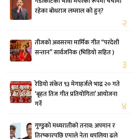
गैँडाकोटका भावी मेयरका रूपमा चर्चामा
रहेका बोधराज लम्साल को हुन्?
२
तीजको अवसरमा मार्मिक गीत “परदेशी
सन्तान” सार्वजनिक (भिडियो सहित )
३
रेडियो संकेत ९३ मेगाहर्जले भाद्र २० गते
‘बृहत तिज गीत प्रतियोगिता’ आयोजना
गर्ने
४
गुण्डुको मध्यरातीको तनाव: अपमान र
तिरष्कारपछि एमाले नेता थपलिया ढले