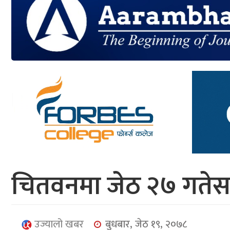
आर्थिक
मनोरञ्जन
खेलकुद
अन्तर्राष्ट्रिय/
प्रबास
युनिकोड
चितवनमा जेठ २७ गतेसम्
उज्यालो खबर
बुधबार, जेठ १९, २०७८