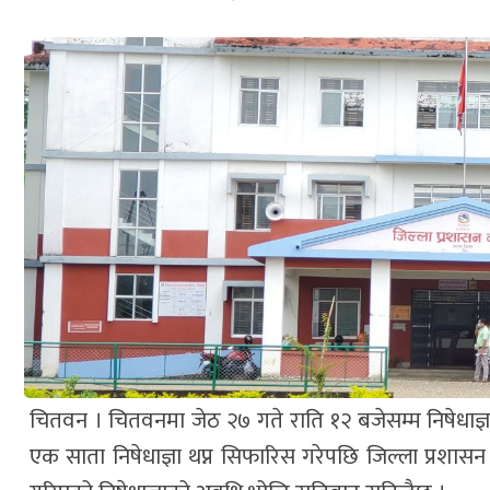
चितवन । चितवनमा जेठ २७ गते राति १२ बजेसम्म निषेधाज्ञा
एक साता निषेधाज्ञा थप्न सिफारिस गरेपछि जिल्ला प्रशासन 