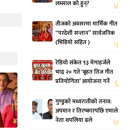
लम्साल को हुन्?
४
तीजको अवसरमा मार्मिक गीत
“परदेशी सन्तान” सार्वजनिक
(भिडियो सहित )
५
रेडियो संकेत ९३ मेगाहर्जले
भाद्र २० गते ‘बृहत तिज गीत
प्रतियोगिता’ आयोजना गर्ने
६
गुण्डुको मध्यरातीको तनाव:
अपमान र तिरष्कारपछि एमाले
नेता थपलिया ढले
७