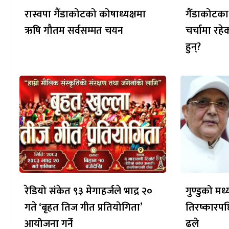
रास्वपा गैंडाकोटको कोषाध्यक्षमा
गैँडाकोटका
ऋषि गौतम सर्वसम्मत चयन
चर्चामा रह
हुन्?
रेडियो संकेत ९३ मेगाहर्जले भाद्र २०
गुण्डुको म
गते ‘बृहत तिज गीत प्रतियोगिता’
तिरष्कारपछ
आयोजना गर्ने
ढले