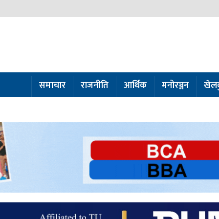
समाचार
राजनीति
आर्थिक
मनोरञ्जन
खेल
ो