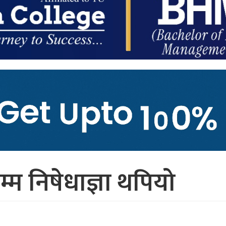
म निषेधाज्ञा थपियो