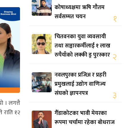
कोषाध्यक्षमा ऋषि गौतम
सर्वसम्मत चयन
१
चितवनका युवा व्यवसायी
तथा सञ्चारकर्मीलाई १ लाख
रुपैयाँको लक्की ड्र पुरस्कार
२
नवलपुरका प्रजिअ र प्रहरी
प्रमुखलाई उद्योग वाणिज्य
संघको ज्ञापनपत्र
३
ो । लगत्तै
ते राति १२
गैँडाकोटका भावी मेयरका
रूपमा चर्चामा रहेका बोधराज