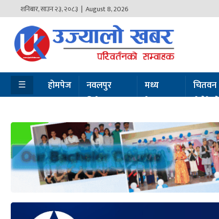
शनिबार
,
साउन
२३
,
२०८३
| August 8, 2026
होमपेज
नवलपुर
विशेष
☰
होमपेज
नवलपुर
मध्य
चितवन
विशेष
नेपाल
सेरोफेर
मध्य
नेपाल
चितवन
सेरोफेरो
समाचार
राजनीति