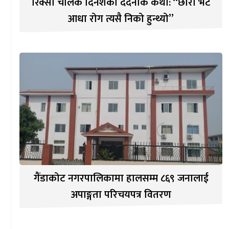
रिक्सा चालक दिनेशको दर्दनाक कथा: “छोरा भेटे
आधा रोग त्यसै निको हुन्थ्यो”
गैंडाकोट नगरपालिकामा हालसम्म ८६९ जनालाई
अपाङ्गता परिचयपत्र वितरण