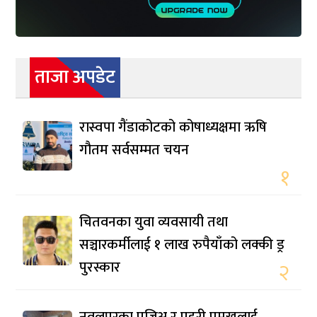
ताजा अपडेट
रास्वपा गैंडाकोटको कोषाध्यक्षमा ऋषि
गौतम सर्वसम्मत चयन
१
चितवनका युवा व्यवसायी तथा
सञ्चारकर्मीलाई १ लाख रुपैयाँको लक्की ड्र
पुरस्कार
२
नवलपुरका प्रजिअ र प्रहरी प्रमुखलाई