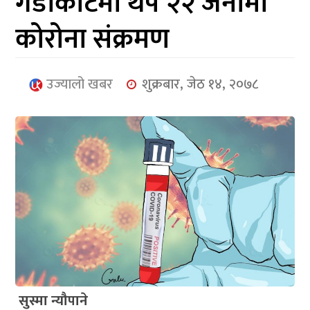
गैँडाकोटमा थप २२ जनामा
आर्थिक
कोरोना संक्रमण
मनोरञ्जन
खेलकुद
उज्यालो खबर
शुक्रबार, जेठ १४, २०७८
अन्तर्राष्ट्रिय/
प्रबास
युनिकोड
सुस्मा न्यौपाने