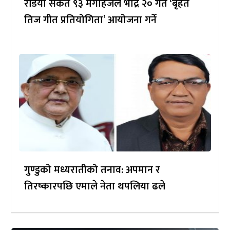
रेडियो संकेत ९३ मेगाहर्जले भाद्र २० गते ‘बृहत
तिज गीत प्रतियोगिता’ आयोजना गर्ने
गुण्डुको मध्यरातीको तनाव: अपमान र
तिरष्कारपछि एमाले नेता थपलिया ढले