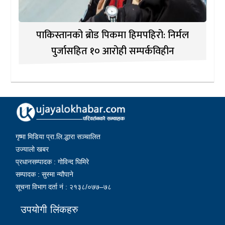
पाकिस्तानको ब्रोड पिकमा हिमपहिरो: निर्मल
पुर्जासहित १० आरोही सम्पर्कविहीन
गृष्मा मिडिया प्रा.लि.द्धारा सञ्चालित
उज्यालो खबर
प्रधानसम्पादक : गोविन्द घिमिरे
सम्पादक : सुस्मा न्यौपाने
सूचना विभाग दर्ता नं : २१३८/०७७–७८
उपयोगी लिंकहरु