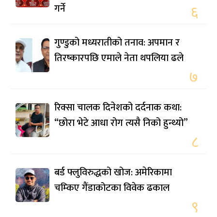
गर्ने
६
गुण्डुको मध्यरातीको तनाव: अपमान र
तिरष्कारपछि एमाले नेता थपलिया ढले
७
रिक्सा चालक दिनेशको दर्दनाक कथा:
“छोरा भेटे आधा रोग त्यसै निको हुन्थ्यो”
८
बर्ड फ्लुविरुद्धको खोज: अमेरिकामा
चम्किए गैंडाकोटका विवेक ढकाल
९