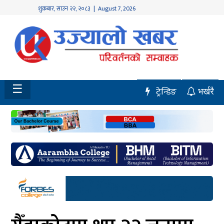
शुक्रबार
,
साउन
२२
,
२०८३
| August 7, 2026
होमपेज
नवलपुर
विशेष
☰
ट्रेन्डिङ
भर्खरै
मध्य
नेपाल
चितवन
सेरोफेरो
समाचार
राजनीति