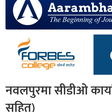
आर्थिक
मनोरञ्जन
खेलकुद
अन्तर्राष्ट्रिय/
प्रबास
युनिकोड
नवलपुरमा सीडीओ कार्या
सहित)