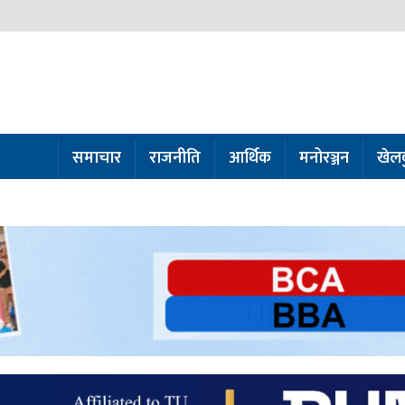
समाचार
राजनीति
आर्थिक
मनोरञ्जन
खेल
ो