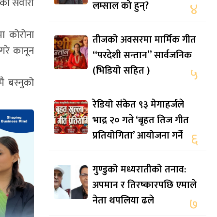
रको सवारी
लम्साल को हुन्?
४
मा कोरोना
तीजको अवसरमा मार्मिक गीत
 गरे कानून
“परदेशी सन्तान” सार्वजनिक
(भिडियो सहित )
५
ै बस्नुको
रेडियो संकेत ९३ मेगाहर्जले
भाद्र २० गते ‘बृहत तिज गीत
प्रतियोगिता’ आयोजना गर्ने
६
गुण्डुको मध्यरातीको तनाव:
अपमान र तिरष्कारपछि एमाले
नेता थपलिया ढले
७