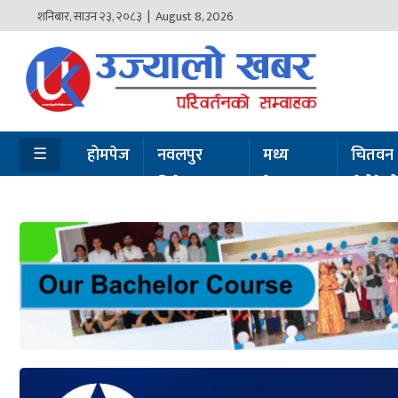
शनिबार
,
साउन
२३
,
२०८३
| August 8, 2026
होमपेज
नवलपुर
विशेष
☰
होमपेज
नवलपुर
मध्य
चितवन
विशेष
नेपाल
सेरोफेर
मध्य
नेपाल
चितवन
सेरोफेरो
समाचार
राजनीति