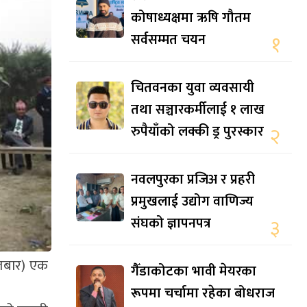
कोषाध्यक्षमा ऋषि गौतम
सर्वसम्मत चयन
१
चितवनका युवा व्यवसायी
तथा सञ्चारकर्मीलाई १ लाख
रुपैयाँको लक्की ड्र पुरस्कार
२
नवलपुरका प्रजिअ र प्रहरी
प्रमुखलाई उद्योग वाणिज्य
संघको ज्ञापनपत्र
३
गलबार) एक
गैँडाकोटका भावी मेयरका
रूपमा चर्चामा रहेका बोधराज