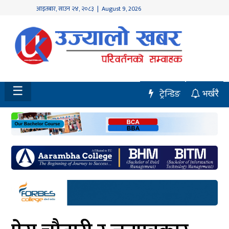
आइतबार
,
साउन
२४
,
२०८३
| August 9, 2026
होमपेज
नवलपुर
विशेष
☰
ट्रेन्डिङ
भर्खरै
मध्य
नेपाल
चितवन
सेरोफेरो
समाचार
राजनीति