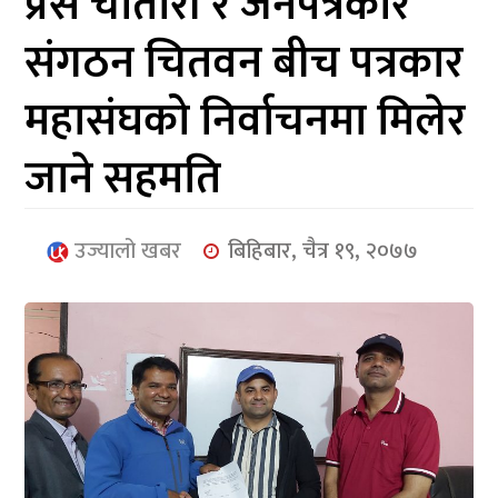
प्रेस चाैतारी र जनपत्रकार
आर्थिक
संगठन चितवन बीच पत्रकार
मनोरञ्जन
महासंघको निर्वाचनमा मिलेर
खेलकुद
जाने सहमति
अन्तर्राष्ट्रिय/
प्रबास
उज्यालो खबर
बिहिबार, चैत्र १९, २०७७
युनिकोड