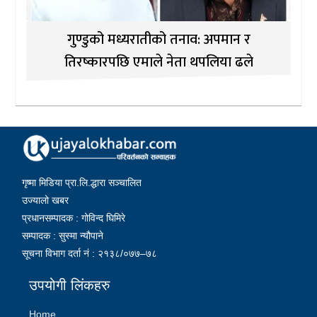
गुण्डुको मध्यरातीको तनाव: अपमान र
तिरष्कारपछि एमाले नेता थपलिया ढले
गृष्मा मिडिया प्रा.लि.द्धारा सञ्चालित
उज्यालो खबर
प्रधानसम्पादक : गोविन्द घिमिरे
सम्पादक : सुस्मा न्यौपाने
सूचना विभाग दर्ता नं : २१३८/०७७–७८
उपयोगी लिंकहरु
Home