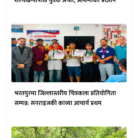
शल्यक्रियापछि युवक अचेत, आफन्तको प्रदर्शन
भरतपुरमा जिल्लास्तरीय चित्रकला प्रतियोगिता
सम्पन्न: सनराइजकी काव्या आचार्य प्रथम