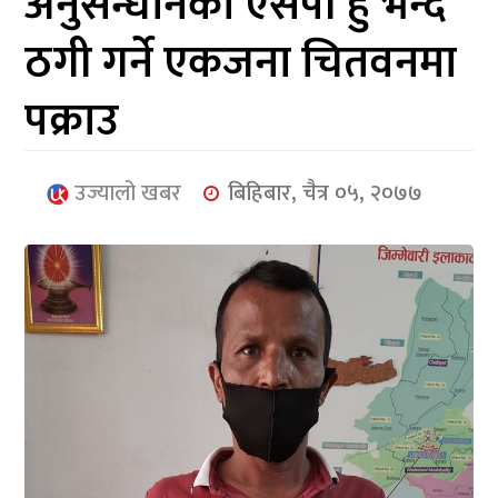
अनुसन्धानको एसपी हुँ भन्दै
आर्थिक
ठगी गर्ने एकजना चितवनमा
मनोरञ्जन
पक्राउ
खेलकुद
अन्तर्राष्ट्रिय/
उज्यालो खबर
बिहिबार, चैत्र ०५, २०७७
प्रबास
युनिकोड