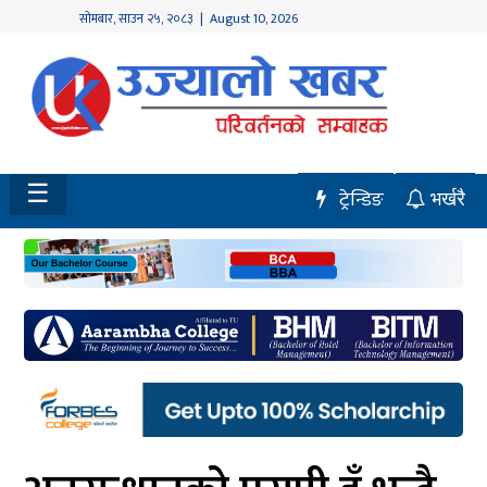
सोमबार
,
साउन
२५
,
२०८३
| August 10, 2026
होमपेज
नवलपुर
विशेष
☰
ट्रेन्डिङ
भर्खरै
मध्य
नेपाल
चितवन
सेरोफेरो
समाचार
राजनीति