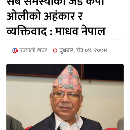
सबै समस्याको जड केपी
आर्थिक
ओलीको अहंकार र
मनोरञ्जन
व्यक्तिवाद : माधव नेपाल
खेलकुद
अन्तर्राष्ट्रिय/
उज्यालो खबर
बुधबार, चैत्र ०४, २०७७
प्रबास
युनिकोड