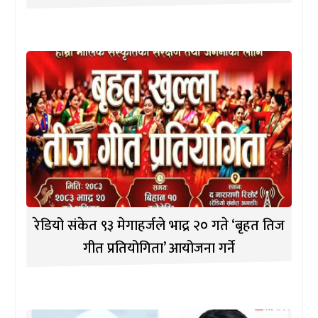
रेडियो संकेत ९३ मेगाहर्जले भाद्र २० गते ‘बृहत तिज
गीत प्रतियोगिता’ आयोजना गर्ने