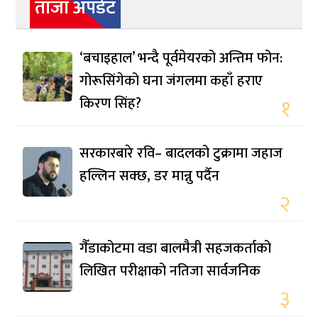
ताजा अपडेट
‘बचाइहाल’ भन्दै पूर्वमेयरको अन्तिम फोन:
गोरूसिंगेको घना जंगलमा कहाँ हराए
किरण सिंह?
१
सरकारबारे रवि– बादलको टुक्रामा जहाज
हल्लिन सक्छ, डर मान्नु पर्दैन
२
गैँडाकोटमा वडा बालमैत्री सहजकर्ताको
लिखित परीक्षाको नतिजा सार्वजनिक
३