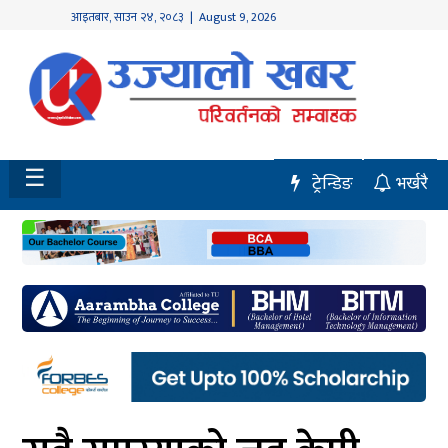
आइतबार
,
साउन
२४
,
२०८३
| August 9, 2026
होमपेज
नवलपुर
विशेष
☰
ट्रेन्डिङ
भर्खरै
मध्य
नेपाल
चितवन
सेरोफेरो
समाचार
राजनीति