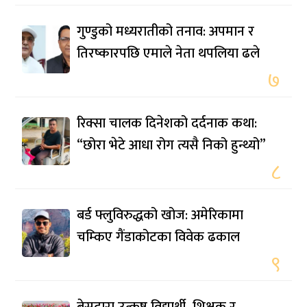
गुण्डुको मध्यरातीको तनाव: अपमान र
तिरष्कारपछि एमाले नेता थपलिया ढले
७
रिक्सा चालक दिनेशको दर्दनाक कथा:
“छोरा भेटे आधा रोग त्यसै निको हुन्थ्यो”
८
बर्ड फ्लुविरुद्धको खोज: अमेरिकामा
चम्किए गैंडाकोटका विवेक ढकाल
९
बेसद्वारा उत्कृष्ट विद्यार्थी, शिक्षक र