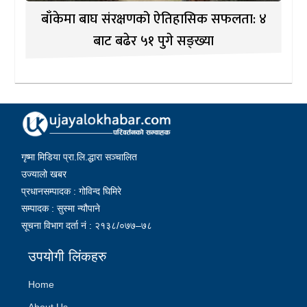
बाँकेमा बाघ संरक्षणको ऐतिहासिक सफलता: ४
बाट बढेर ५१ पुगे सङ्ख्या
गृष्मा मिडिया प्रा.लि.द्धारा सञ्चालित
उज्यालो खबर
प्रधानसम्पादक : गोविन्द घिमिरे
सम्पादक : सुस्मा न्यौपाने
सूचना विभाग दर्ता नं : २१३८/०७७–७८
उपयोगी लिंकहरु
Home