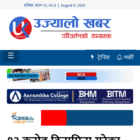
शनिबार
,
साउन
२३
,
२०८३
| August 8, 2026
होमपेज
नवलपुर
विशेष
☰
ट्रेन्डिङ
भर्खरै
मध्य
नेपाल
चितवन
सेरोफेरो
समाचार
राजनीति