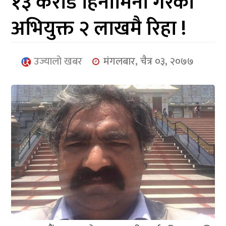
१३ करोड हिनामिना गरेका
आर्थिक
अभियुक्त २ लाखमै रिहा !
मनोरञ्जन
खेलकुद
उज्यालो खबर
मंगलबार, चैत्र ०३, २०७७
अन्तर्राष्ट्रिय/
प्रबास
युनिकोड