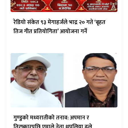
रेडियो संकेत ९३ मेगाहर्जले भाद्र २० गते ‘बृहत
तिज गीत प्रतियोगिता’ आयोजना गर्ने
गुण्डुको मध्यरातीको तनाव: अपमान र
तिरष्कारपछि एमाले नेता थपलिया ढले