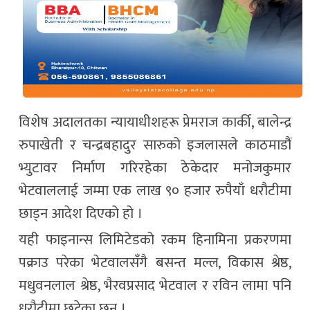
विशेष अदालतका न्यायाधीशहरू प्रेमराज कार्की, बालेन्द्र
रुपाखेती र चन्द्रबहादुर सारुको इजलासले काठमाडौं
भ्युटावर निर्माण गरिरहेका ठेकेदार मनोजकुमार
भेटवाललाई जम्मा एक लाख ९० हजार रुपैयाँ धरौटीमा
छाड्न आदेश दिएको हो ।
यही फाइनान्स लिमिटेडको रकम हिनामिना प्रकरणमा
पक्राउ परेका भेटवालसँगै बसन्त मल्ल, विकास श्रेष्ठ,
मधुवनलाल श्रेष्ठ, भैरवप्रसाद भेटवाल र रविन लामा पनि
धरौटीमा छुटेका छन् ।