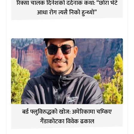
रिक्सा चालक दिनेशको दर्दनाक कथा: “छोरा भेटे
आधा रोग त्यसै निको हुन्थ्यो”
बर्ड फ्लुविरुद्धको खोज: अमेरिकामा चम्किए
गैंडाकोटका विवेक ढकाल