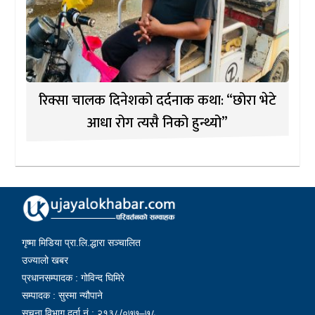
रिक्सा चालक दिनेशको दर्दनाक कथा: “छोरा भेटे
आधा रोग त्यसै निको हुन्थ्यो”
गृष्मा मिडिया प्रा.लि.द्धारा सञ्चालित
उज्यालो खबर
प्रधानसम्पादक : गोविन्द घिमिरे
सम्पादक : सुस्मा न्यौपाने
सूचना विभाग दर्ता नं : २१३८/०७७–७८