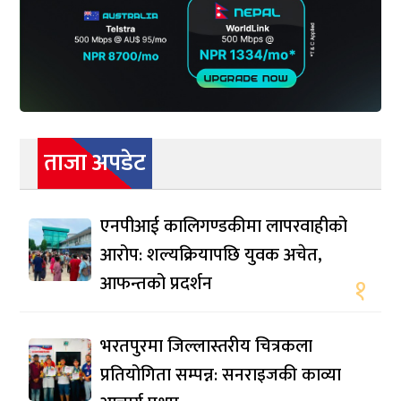
ताजा अपडेट
एनपीआई कालिगण्डकीमा लापरवाहीको
आरोप: शल्यक्रियापछि युवक अचेत,
आफन्तको प्रदर्शन
१
भरतपुरमा जिल्लास्तरीय चित्रकला
प्रतियोगिता सम्पन्न: सनराइजकी काव्या