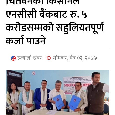
चितवनका किसानले
आर्थिक
एनसीसी बैंकबाट रु‍. ५
मनोरञ्जन
करोडसम्मको सहुलियतपूर्ण
खेलकुद
कर्जा पाउने
अन्तर्राष्ट्रिय/
प्रबास
उज्यालो खबर
सोमबार, चैत्र ०२, २०७७
युनिकोड