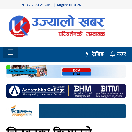
सोमबार
,
साउन
२५
,
२०८३
| August 10, 2026
होमपेज
नवलपुर
विशेष
☰
ट्रेन्डिङ
भर्खरै
मध्य
नेपाल
चितवन
सेरोफेरो
समाचार
राजनीति