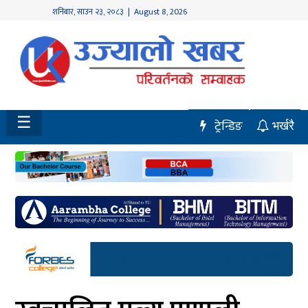
शनिबार
,
साउन
२३
,
२०८३
| August 8, 2026
होमपेज
नवलपुर
विशेष
☰
ट्रेन्डिङ
भर्खरै
मध्य
नेपाल
चितवन
सेरोफेरो
समाचार
राजनीति