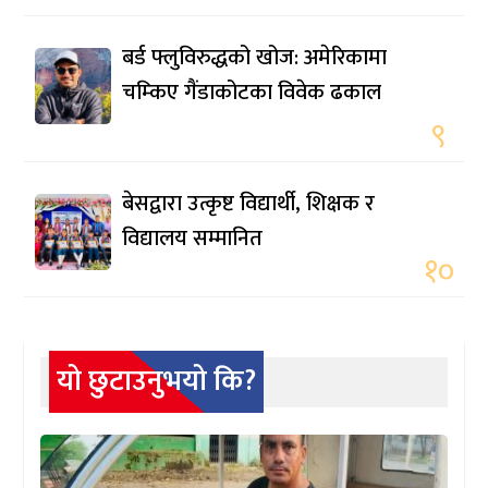
बर्ड फ्लुविरुद्धको खोज: अमेरिकामा
चम्किए गैंडाकोटका विवेक ढकाल
९
बेसद्वारा उत्कृष्ट विद्यार्थी, शिक्षक र
विद्यालय सम्मानित
१०
यो छुटाउनुभयो कि?