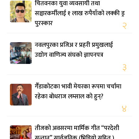
चितवनका युवा व्यवसायी तथा
सञ्चारकर्मीलाई १ लाख रुपैयाँको लक्की ड्र
पुरस्कार
२
नवलपुरका प्रजिअ र प्रहरी प्रमुखलाई
उद्योग वाणिज्य संघको ज्ञापनपत्र
३
गैँडाकोटका भावी मेयरका रूपमा चर्चामा
रहेका बोधराज लम्साल को हुन्?
४
तीजको अवसरमा मार्मिक गीत “परदेशी
सन्तान” सार्वजनिक (भिडियो सहित )