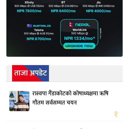
ताजा अपडेट
रास्वपा गैंडाकोटको कोषाध्यक्षमा ऋषि
गौतम सर्वसम्मत चयन
१