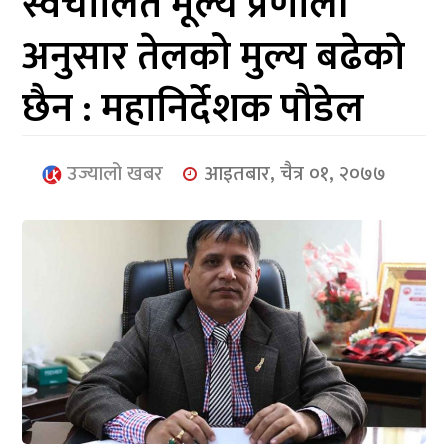
स्वचालित मूल्य प्रणाली
आर्थिक
अनुसार तेलको मुल्य बढेकाे
मनोरञ्जन
छैन : महानिर्देशक पौडेल
खेलकुद
अन्तर्राष्ट्रिय/
उज्यालो खबर
आइतबार, चैत्र ०१, २०७७
प्रबास
युनिकोड