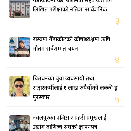
गैँडाकोटमा वडा बालमैत्री सहजकर्ताको
लिखित परीक्षाको नतिजा सार्वजनिक
३
रास्वपा गैंडाकोटको कोषाध्यक्षमा ऋषि
गौतम सर्वसम्मत चयन
४
चितवनका युवा व्यवसायी तथा
सञ्चारकर्मीलाई १ लाख रुपैयाँको लक्की ड्र
पुरस्कार
५
नवलपुरका प्रजिअ र प्रहरी प्रमुखलाई
उद्योग वाणिज्य संघको ज्ञापनपत्र