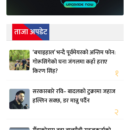
ताजा अपडेट
‘बचाइहाल’ भन्दै पूर्वमेयरको अन्तिम फोन:
गोरूसिंगेको घना जंगलमा कहाँ हराए
किरण सिंह?
१
सरकारबारे रवि– बादलको टुक्रामा जहाज
हल्लिन सक्छ, डर मान्नु पर्दैन
२