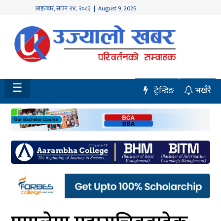
आइतबार
,
साउन
२४
,
२०८३
| August 9, 2026
होमपेज
नवलपुर
विशेष
☰
ट्रेन्डिङ
भर्खरै
मध्य
नेपाल
चितवन
सेरोफेरो
समाचार
राजनीति