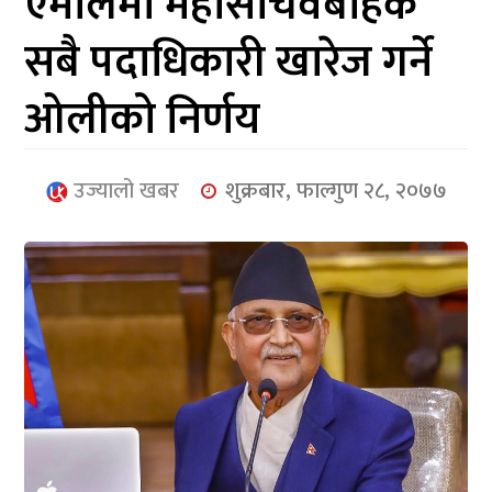
एमालेमा महासचिवबाहेक
आर्थिक
सबै पदाधिकारी खारेज गर्ने
मनोरञ्जन
ओलीको निर्णय
खेलकुद
अन्तर्राष्ट्रिय/
उज्यालो खबर
शुक्रबार, फाल्गुण २८, २०७७
प्रबास
युनिकोड