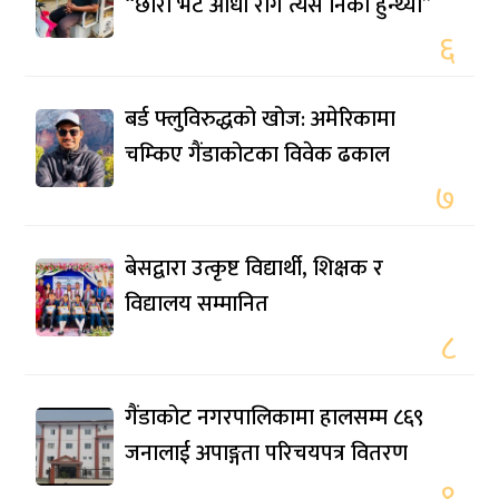
“छोरा भेटे आधा रोग त्यसै निको हुन्थ्यो”
६
बर्ड फ्लुविरुद्धको खोज: अमेरिकामा
चम्किए गैंडाकोटका विवेक ढकाल
७
बेसद्वारा उत्कृष्ट विद्यार्थी, शिक्षक र
विद्यालय सम्मानित
८
गैंडाकोट नगरपालिकामा हालसम्म ८६९
जनालाई अपाङ्गता परिचयपत्र वितरण
९