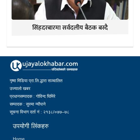
सिंहदरबारमा सर्वदलीय बैठक बस्दै
गृष्मा मिडिया प्रा.लि.द्धारा सञ्चालित
उज्यालो खबर
प्रधानसम्पादक : गोविन्द घिमिरे
सम्पादक : सुस्मा न्यौपाने
सूचना विभाग दर्ता नं : २१३८/०७७–७८
उपयोगी लिंकहरु
Home