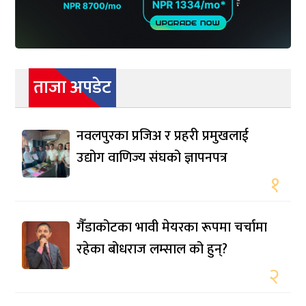
ताजा अपडेट
नवलपुरका प्रजिअ र प्रहरी प्रमुखलाई
उद्योग वाणिज्य संघको ज्ञापनपत्र
१
गैँडाकोटका भावी मेयरका रूपमा चर्चामा
रहेका बोधराज लम्साल को हुन्?
२