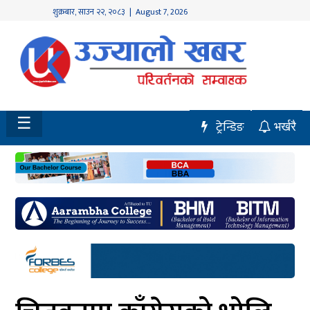
शुक्रबार
,
साउन
२२
,
२०८३
| August 7, 2026
होमपेज
नवलपुर
विशेष
☰
ट्रेन्डिङ
भर्खरै
मध्य
नेपाल
चितवन
सेरोफेरो
समाचार
राजनीति