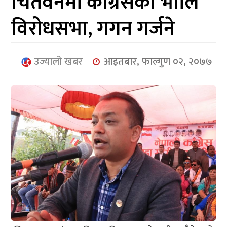
चितवनमा काँग्रेसको भोलि
आर्थिक
विरोधसभा, गगन गर्जने
मनोरञ्जन
खेलकुद
उज्यालो खबर
आइतबार, फाल्गुण ०२, २०७७
अन्तर्राष्ट्रिय/
प्रबास
युनिकोड