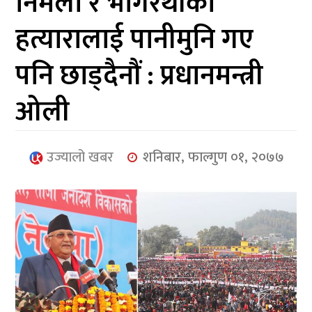
निर्मला र भागरथीका
आर्थिक
हत्यारालाई पानीमुनि गए
मनोरञ्जन
पनि छाड्दैनौं : प्रधानमन्त्री
खेलकुद
ओली
अन्तर्राष्ट्रिय/
प्रबास
उज्यालो खबर
शनिबार, फाल्गुण ०१, २०७७
युनिकोड