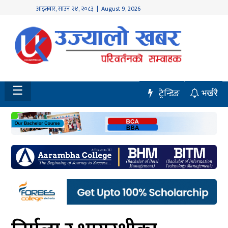
आइतबार
,
साउन
२४
,
२०८३
| August 9, 2026
होमपेज
नवलपुर
विशेष
☰
ट्रेन्डिङ
भर्खरै
मध्य
नेपाल
चितवन
सेरोफेरो
समाचार
राजनीति