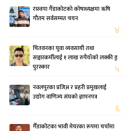
रास्वपा गैंडाकोटको कोषाध्यक्षमा ऋषि
गौतम सर्वसम्मत चयन
४
चितवनका युवा व्यवसायी तथा
सञ्चारकर्मीलाई १ लाख रुपैयाँको लक्की ड्र
पुरस्कार
५
नवलपुरका प्रजिअ र प्रहरी प्रमुखलाई
उद्योग वाणिज्य संघको ज्ञापनपत्र
६
गैँडाकोटका भावी मेयरका रूपमा चर्चामा